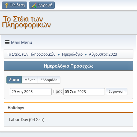
Σύνδεση
Εγγραφή
Το Στέκι των
Πληροφορικών
Main Menu
Το Στέκι των Πληροφορικών
Ημερολόγιο
Αύγουστος 2023
►
►
Ημερολόγιο Προσεχώς
Λίστα
Μήνας
Εβδομάδα
Προς
Holidays
Labor Day (04 Σεπ)