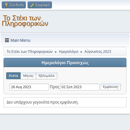
Σύνδεση
Εγγραφή
Το Στέκι των
Πληροφορικών
Main Menu
Το Στέκι των Πληροφορικών
Ημερολόγιο
Αύγουστος 2023
►
►
Ημερολόγιο Προσεχώς
Λίστα
Μήνας
Εβδομάδα
Προς
Δεν υπάρχουν γεγονότα προς εμφάνιση.