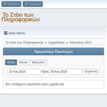
Σύνδεση
Εγγραφή
Το Στέκι των
Πληροφορικών
Main Menu
Το Στέκι των Πληροφορικών
Ημερολόγιο
Αύγουστος 2023
►
►
Ημερολόγιο Προσεχώς
Λίστα
Μήνας
Εβδομάδα
Προς
Δεν υπάρχουν γεγονότα προς εμφάνιση.