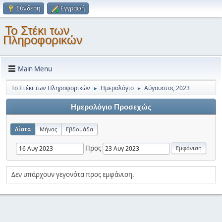
Σύνδεση
Εγγραφή
Το Στέκι των
Πληροφορικών
Main Menu
Το Στέκι των Πληροφορικών
Ημερολόγιο
Αύγουστος 2023
►
►
Ημερολόγιο Προσεχώς
Λίστα
Μήνας
Εβδομάδα
Προς
Δεν υπάρχουν γεγονότα προς εμφάνιση.