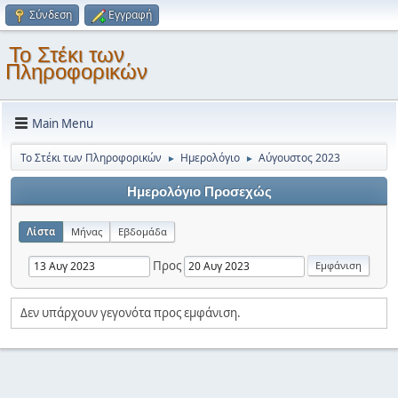
Σύνδεση
Εγγραφή
Το Στέκι των
Πληροφορικών
Main Menu
Το Στέκι των Πληροφορικών
Ημερολόγιο
Αύγουστος 2023
►
►
Ημερολόγιο Προσεχώς
Λίστα
Μήνας
Εβδομάδα
Προς
Δεν υπάρχουν γεγονότα προς εμφάνιση.