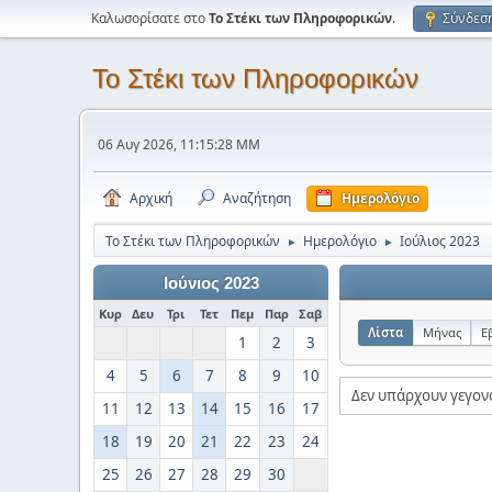
Καλωσορίσατε στο
Το Στέκι των Πληροφορικών
.
Σύνδεσ
Το Στέκι των Πληροφορικών
06 Αυγ 2026, 11:15:28 ΜΜ
Αρχική
Αναζήτηση
Ημερολόγιο
Το Στέκι των Πληροφορικών
Ημερολόγιο
Ιούλιος 2023
►
►
Ιούνιος 2023
Κυρ
Δευ
Τρι
Τετ
Πεμ
Παρ
Σαβ
Λίστα
Μήνας
Ε
1
2
3
4
5
6
7
8
9
10
Δεν υπάρχουν γεγον
11
12
13
14
15
16
17
18
19
20
21
22
23
24
25
26
27
28
29
30