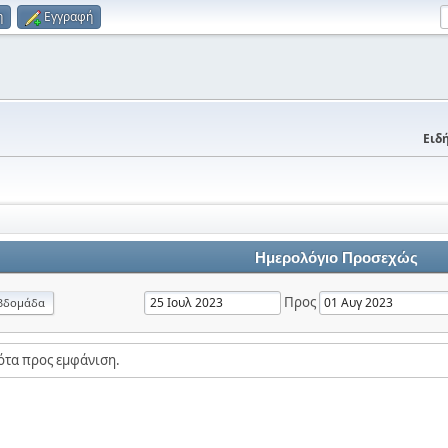
η
Εγγραφή
Ειδή
Ημερολόγιο Προσεχώς
Προς
βδομάδα
ότα προς εμφάνιση.