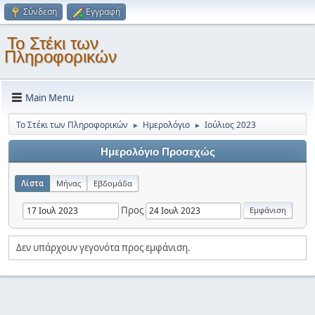
Σύνδεση
Εγγραφή
Το Στέκι των
Πληροφορικών
Main Menu
Το Στέκι των Πληροφορικών
Ημερολόγιο
Ιούλιος 2023
►
►
Ημερολόγιο Προσεχώς
Λίστα
Μήνας
Εβδομάδα
Προς
Δεν υπάρχουν γεγονότα προς εμφάνιση.