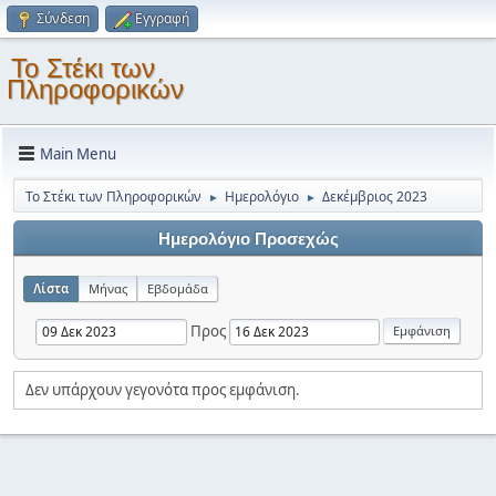
Σύνδεση
Εγγραφή
Το Στέκι των
Πληροφορικών
Main Menu
Το Στέκι των Πληροφορικών
Ημερολόγιο
Δεκέμβριος 2023
►
►
Ημερολόγιο Προσεχώς
Λίστα
Μήνας
Εβδομάδα
Προς
Δεν υπάρχουν γεγονότα προς εμφάνιση.