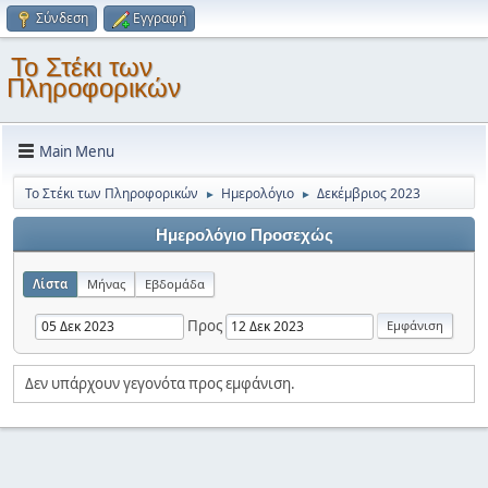
Σύνδεση
Εγγραφή
Το Στέκι των
Πληροφορικών
Main Menu
Το Στέκι των Πληροφορικών
Ημερολόγιο
Δεκέμβριος 2023
►
►
Ημερολόγιο Προσεχώς
Λίστα
Μήνας
Εβδομάδα
Προς
Δεν υπάρχουν γεγονότα προς εμφάνιση.