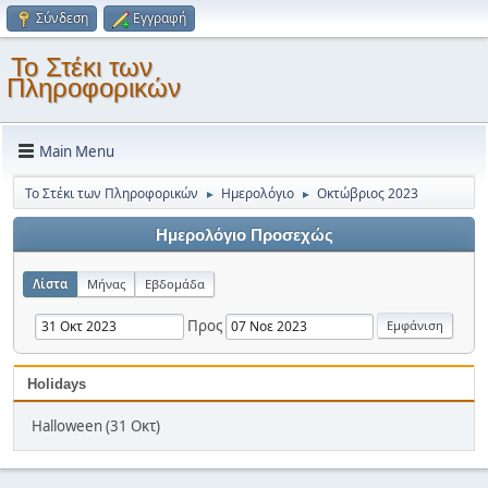
Σύνδεση
Εγγραφή
Το Στέκι των
Πληροφορικών
Main Menu
Το Στέκι των Πληροφορικών
Ημερολόγιο
Οκτώβριος 2023
►
►
Ημερολόγιο Προσεχώς
Λίστα
Μήνας
Εβδομάδα
Προς
Holidays
Halloween (31 Οκτ)