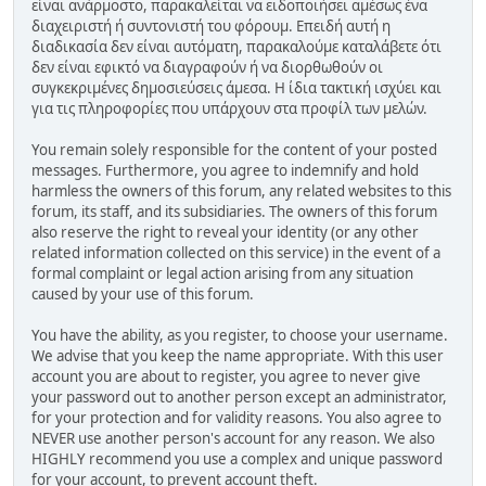
είναι ανάρμοστο, παρακαλείται να ειδοποιήσει αμέσως ένα
διαχειριστή ή συντονιστή του φόρουμ. Επειδή αυτή η
διαδικασία δεν είναι αυτόματη, παρακαλούμε καταλάβετε ότι
δεν είναι εφικτό να διαγραφούν ή να διορθωθούν οι
συγκεκριμένες δημοσιεύσεις άμεσα. Η ίδια τακτική ισχύει και
για τις πληροφορίες που υπάρχουν στα προφίλ των μελών.
You remain solely responsible for the content of your posted
messages. Furthermore, you agree to indemnify and hold
harmless the owners of this forum, any related websites to this
forum, its staff, and its subsidiaries. The owners of this forum
also reserve the right to reveal your identity (or any other
related information collected on this service) in the event of a
formal complaint or legal action arising from any situation
caused by your use of this forum.
You have the ability, as you register, to choose your username.
We advise that you keep the name appropriate. With this user
account you are about to register, you agree to never give
your password out to another person except an administrator,
for your protection and for validity reasons. You also agree to
NEVER use another person's account for any reason. We also
HIGHLY recommend you use a complex and unique password
for your account, to prevent account theft.