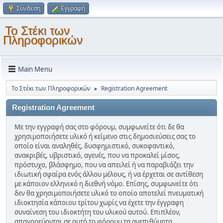
Σύνδεση
Εγγραφή
Το Στέκι των
Πληροφορικών
Main Menu
Το Στέκι των Πληροφορικών
Registration Agreement
►
Registration Agreement
Με την εγγραφή σας στο φόρουμ, συμφωνείτε ότι δε θα
χρησιμοποιήσετε υλικό ή κείμενο στις δημοσιεύσεις σας το
οποίο είναι αναληθές, δυσφημιστικό, συκοφαντικό,
ανακριβές, υβριστικό, αγενές, που να προκαλεί μίσος,
πρόστυχο, βλάσφημο, που να απειλεί ή να παραβιάζει την
ιδιωτική σφαίρα ενός άλλου μέλους, ή να έρχεται σε αντίθεση
με κάποιον ελληνικό η διεθνή νόμο. Επίσης, συμφωνείτε ότι
δεν θα χρησιμοποιήσετε υλικό το οποίο αποτελεί πνευματική
ιδιοκτησία κάποιου τρίτου χωρίς να έχετε την έγγραφη
συναίνεση του ιδιοκτήτη του υλικού αυτού. Επιπλέον,
απαγορεύονται σε αυτό το φόρουμ τα ανεπιθύμητα