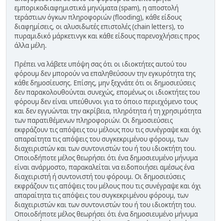
εμπορικοδιαφημιστικά μηνύματα (spam), η αποστολή
τεράστιων όγκων πληροφοριών (flooding), κάθε είδους
διαφημίσεις, οι αλυσιδωτές επιστολές (chain letters), το
πυραμιδικό μάρκετινγκ και κάθε είδους παρενοχλήσεις προς
άλλα μέλη.
Πρέπει να λάβετε υπόψη σας ότι οι ιδιοκτήτες αυτού του
φόρουμ δεν μπορούν να επαληθεύσουν την εγκυρότητα της
κάθε δημοσίευσης. Επίσης, μην ξεχνάτε ότι οι δημοσιεύσεις
δεν παρακολουθούνται συνεχώς, επομένως οι ιδιοκτήτες του
φόρουμ δεν είναι υπεύθυνοι για το όποιο περιεχόμενο τους
και δεν εγγυώνται την ακρίβεια, πληρότητα ή τη χρησιμότητα
των παρατιθέμενων πληροφοριών. Οι δημοσιεύσεις
εκφράζουν τις απόψεις του μέλους που τις συνέγραψε και όχι
απαραίτητα τις απόψεις του συγκεκριμένου φόρουμ, των
διαχειριστών και των συντονιστών του ή του ιδιοκτήτη του.
Οποιοδήποτε μέλος θεωρήσει ότι ένα δημοσιευμένο μήνυμα
είναι ανάρμοστο, παρακαλείται να ειδοποιήσει αμέσως ένα
διαχειριστή ή συντονιστή του φόρουμ. Οι δημοσιεύσεις
εκφράζουν τις απόψεις του μέλους που τις συνέγραψε και όχι
απαραίτητα τις απόψεις του συγκεκριμένου φόρουμ, των
διαχειριστών και των συντονιστών του ή του ιδιοκτήτη του.
Οποιοδήποτε μέλος θεωρήσει ότι ένα δημοσιευμένο μήνυμα