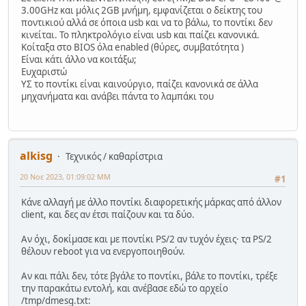
3.00GHz και μόλις 2GB μνήμη, εμφανίζεται ο δείκτης του
ποντικιού αλλά σε όποια usb και να το βάλω, το ποντίκι δεν
κινείται. Το πληκτρολόγιο είναι usb και παίζει κανονικά.
Κοίταξα στο BIOS όλα enabled (θύρες, συμβατότητα )
Είναι κάτι άλλο να κοιτάξω;
Ευχαριστώ
ΥΣ το ποντίκι είναι καινούργιο, παίζει κανονικά σε άλλα
μηχανήματα και ανάβει πάντα το λαμπάκι του
alkisg
Τεχνικός / καθαρίστρια
20 Νοε 2023, 01:09:02 ΜΜ
#1
Κάνε αλλαγή με άλλο ποντίκι διαφορετικής μάρκας από άλλον
client, και δες αν έτσι παίζουν και τα δύο.
Αν όχι, δοκίμασε και με ποντίκι PS/2 αν τυχόν έχεις· τα PS/2
θέλουν reboot για να ενεργοποιηθούν.
Αν και πάλι δεν, τότε βγάλε το ποντίκι, βάλε το ποντίκι, τρέξε
την παρακάτω εντολή, και ανέβασε εδώ το αρχείο
/tmp/dmesg.txt: