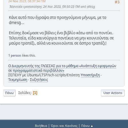
24 Νοε 2023, 08:37:34 ΠΜ
#3
Τελευταία τροποποίηση
: 24 Νοε 2023, 08:50:23 ΠΜ από alkisg
Κάνε αυτό που έγραψα στο προηγούμενο μήνυμα, με το
dmesg...
Επίσης δοκίμασε να βάλεις ένα βιβλίο κάτω από το ποντίκι.
Τελευταία, είδα καινούργια ποντίκια να μην κουνιούνται σε
μαύρο τραπέζι, αλλά να κουνιούνται σε άσπρο τραπέζι!
1 person
likes this.
Ο Διερμηνευτής της ΓΛΩΣΣΑΣ για το μάθημα «Ανάπτυξη εφαρμογών
σε προγραμματιστικό περιβάλλον»
ΣΕΠΕΗΥ με Ubuntu/LTSP/sch-scripts/Επόπτη:
Υποστήριξη
-
Τεκμηρίωση
-
Συζητήσεις
Σελίδες
1
Πάνω
User Actions
|
|
Βοήθεια
Όροι και Κανόνες
Πάνω ▲