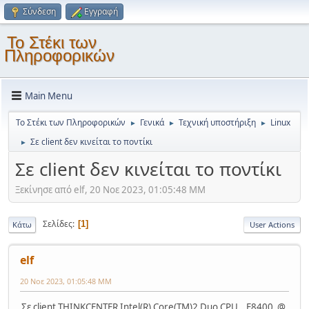
Σύνδεση
Εγγραφή
Το Στέκι των
Πληροφορικών
Main Menu
Το Στέκι των Πληροφορικών
Γενικά
Τεχνική υποστήριξη
Linux
►
►
►
Σε client δεν κινείται το ποντίκι
►
Σε client δεν κινείται το ποντίκι
Ξεκίνησε από elf, 20 Νοε 2023, 01:05:48 ΜΜ
Σελίδες
1
Κάτω
User Actions
elf
20 Νοε 2023, 01:05:48 ΜΜ
Σε client THINKCENTER Intel(R) Core(TM)2 Duo CPU E8400 @