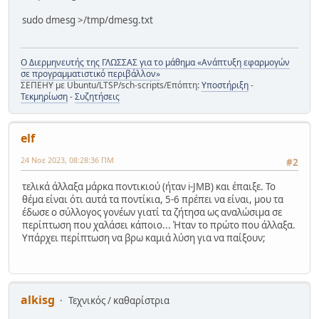
sudo dmesg >/tmp/dmesg.txt
Ο Διερμηνευτής της ΓΛΩΣΣΑΣ για το μάθημα «Ανάπτυξη εφαρμογών
σε προγραμματιστικό περιβάλλον»
ΣΕΠΕΗΥ με Ubuntu/LTSP/sch-scripts/Επόπτη:
Υποστήριξη
-
Τεκμηρίωση
-
Συζητήσεις
elf
24 Νοε 2023, 08:28:36 ΠΜ
#2
τελικά άλλαξα μάρκα ποντικιού (ήταν i-JMB) και έπαιξε. Το
θέμα είναι ότι αυτά τα ποντίκια, 5-6 πρέπει να είναι, μου τα
έδωσε ο σύλλογος γονέων γιατί τα ζήτησα ως αναλώσιμα σε
περίπτωση που χαλάσει κάποιο... Ήταν το πρώτο που άλλαξα.
Υπάρχει περίπτωση να βρω καμιά λύση για να παίξουν;
alkisg
Τεχνικός / καθαρίστρια