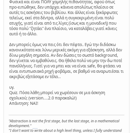
Φυσικά και είναι ΠΟΛΥ χαμηλής πιθανότητας, αφού όπως
προ-ειπώθηκε, δεν υπάρχει κάνενα απολύτως πλαίσιο σε
αυτές τις ασκήσεις του βιβλίου. Και άλλες είναι ξεκάρφωτες
τελείως, εκεί στα δέντρα, αλλά η συγκεκριμένη είναι πολύ
ατυχής, γιατί είναι από τις λίγες (ίσως και η μοναδική) που
τόσο πολύ "ζητάει" ένα πλαίσιο, να καταλάβεις γιατί κάνεις
αυτό ή το άλλο.
Δεν μπορείς όμως να πεις ότι δεν πέφτει. Εγώ την διδάσκω
κανονικότατα και λύνω μερικές ακόμη για εξάσκηση, αλλά δεν
δίνω μεγάλη σημασία. Αν δεν δώσεις το σωστό background,
δεν γίνεται να εμβαθύνεις. Θα ήθελα πολύ να μην την δω ποτέ
πανελλήνιες. Γιατί για να μπει και να είναι safe, θα φτάσει να
είναι εντυπωσιακά ρηχή φοβάμαι, σε βαθμό να αναρωτιέσαι τι
ακριβώς εξετάσαμε εν τέλει..
υγ.
Quiz. Πόσα λάθη μπορεί να χωρέσουν σε μια άσκηση
σχολικού; (version....2.0 παρακαλώ!)
Απάντηση: ΝΑΙ!
"Abstraction is not the first stage, but the last stage, in a mathematical
development."
MK
"I don't want to write about a high level thing, unless I fully understand