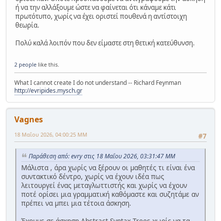
ή να την αλλάξουμε ώστε να φαίνεται ότι κάναμε κάτι
πρωτότυπο, χωρίς να έχει οριστεί πουθενά η αντίστοιχη
θεωρία.
Πολύ καλά λοιπόν που δεν είμαστε στη θετική κατεύθυνση.
2 people
like this.
What I cannot create I do not understand -- Richard Feynman
http://evripides.mysch.gr
Vagnes
18 Μαΐου 2026, 04:00:25 ΜΜ
#7
Παράθεση από: evry στις 18 Μαΐου 2026, 03:31:47 ΜΜ
Μάλιστα , άρα χωρίς να ξέρουν οι μαθητές τι είναι ένα
συντακτικό δέντρο, χωρίς να έχουν ιδέα πως
λειτουργεί ένας μεταγλωττιστής και χωρίς να έχουν
ποτέ ορίσει μια γραμματική καθόμαστε και συζητάμε αν
πρέπει να μπει μια τέτοια άσκηση.
Έχουμε σε άσκηση Abstract Syntax Trees χωρίς να τα