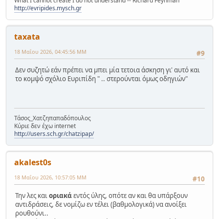
What I cannot create I do not understand -- Richard Feynman
http://evripides.mysch.gr
taxata
18 Μαΐου 2026, 04:45:56 ΜΜ
#9
Δεν συζητώ εάν πρέπει να μπει μία τετοια άσκηση γι' αυτό και
το κομψό σχόλιο Ευριπίδη " .. στερούνται όμως οδηγιών"
Τάσος_Χατζηπαπαδόπουλος
Κύριε δεν έχω internet
http://users.sch.gr/chatzipap/
akalest0s
18 Μαΐου 2026, 10:57:05 ΜΜ
#10
Την λες και
οριακά
εντός ύλης, οπότε αν και θα υπάρξουν
αντιδράσεις, δε νομίζω εν τέλει (βαθμολογικά) να ανοίξει
ρουθούνι..