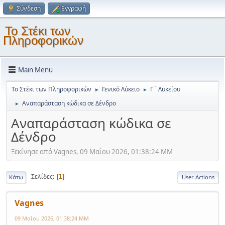
Σύνδεση
Εγγραφή
Το Στέκι των
Πληροφορικών
Main Menu
Το Στέκι των Πληροφορικών
Γενικό Λύκειο
Γ΄ Λυκείου
►
►
Αναπαράσταση κώδικα σε Δένδρο
►
Αναπαράσταση κώδικα σε
Δένδρο
Ξεκίνησε από Vagnes, 09 Μαΐου 2026, 01:38:24 ΜΜ
Σελίδες
1
Κάτω
User Actions
Vagnes
09 Μαΐου 2026, 01:38:24 ΜΜ