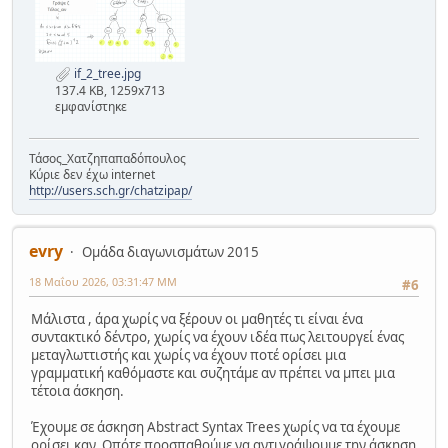
if_2_tree.jpg
137.4 KB, 1259x713
εμφανίστηκε
Τάσος_Χατζηπαπαδόπουλος
Κύριε δεν έχω internet
http://users.sch.gr/chatzipap/
evry
Ομάδα διαγωνισμάτων 2015
18 Μαΐου 2026, 03:31:47 ΜΜ
#6
Μάλιστα , άρα χωρίς να ξέρουν οι μαθητές τι είναι ένα
συντακτικό δέντρο, χωρίς να έχουν ιδέα πως λειτουργεί ένας
μεταγλωττιστής και χωρίς να έχουν ποτέ ορίσει μια
γραμματική καθόμαστε και συζητάμε αν πρέπει να μπει μια
τέτοια άσκηση.
Έχουμε σε άσκηση Abstract Syntax Trees χωρίς να τα έχουμε
ορίσει καν. Οπότε προσπαθούμε να αντιγράψουμε την άσκηση