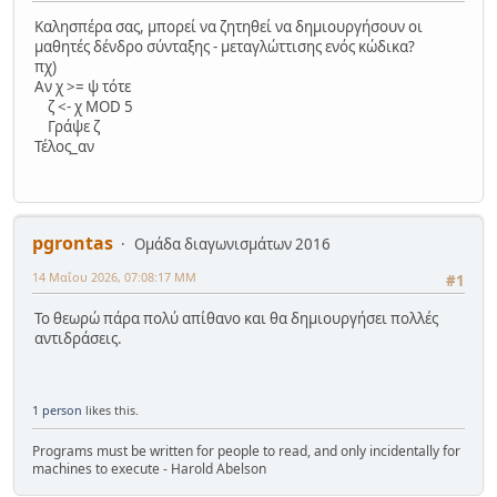
Καλησπέρα σας, μπορεί να ζητηθεί να δημιουργήσουν οι
μαθητές δένδρο σύνταξης - μεταγλώττισης ενός κώδικα?
πχ)
Αν χ >= ψ τότε
ζ <- χ MOD 5
Γράψε ζ
Τέλος_αν
pgrontas
Ομάδα διαγωνισμάτων 2016
14 Μαΐου 2026, 07:08:17 ΜΜ
#1
Το θεωρώ πάρα πολύ απίθανο και θα δημιουργήσει πολλές
αντιδράσεις.
1 person
likes this.
Programs must be written for people to read, and only incidentally for
machines to execute - Harold Abelson