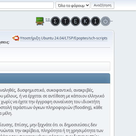
Υποστήριξη Ubuntu 24.04/LTSP/Epoptes/sch-scripts
σεις:
 αναληθές, δυσφημιστικό, συκοφαντικό, ανακριβές,
υ μέλους, ή να έρχεται σε αντίθεση με κάποιον ελληνικό
 χωρίς να έχετε την έγγραφη συναίνεση του ιδιοκτήτη
οστολή τεράστιων όγκων πληροφοριών (flooding), κάθε
α μέλη.
υσης. Επίσης, μην ξεχνάτε ότι οι δημοσιεύσεις δεν
γυώνται την ακρίβεια, πληρότητα ή τη χρησιμότητα των