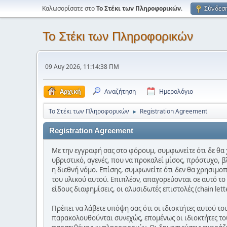
Καλωσορίσατε στο
Το Στέκι των Πληροφορικών
.
Σύνδεσ
Το Στέκι των Πληροφορικών
09 Αυγ 2026, 11:14:38 ΠΜ
Αρχική
Αναζήτηση
Ημερολόγιο
Το Στέκι των Πληροφορικών
Registration Agreement
►
Registration Agreement
Με την εγγραφή σας στο φόρουμ, συμφωνείτε ότι δε θα 
υβριστικό, αγενές, που να προκαλεί μίσος, πρόστυχο, β
η διεθνή νόμο. Επίσης, συμφωνείτε ότι δεν θα χρησιμο
του υλικού αυτού. Επιπλέον, απαγορεύονται σε αυτό τ
είδους διαφημίσεις, οι αλυσιδωτές επιστολές (chain let
Πρέπει να λάβετε υπόψη σας ότι οι ιδιοκτήτες αυτού τ
παρακολουθούνται συνεχώς, επομένως οι ιδιοκτήτες του