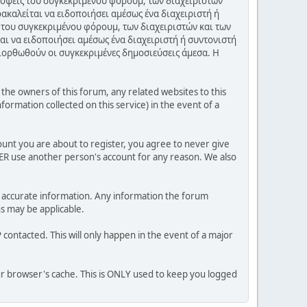
πόψεις του συγκεκριμένου φόρουμ, των διαχειριστών
ακαλείται να ειδοποιήσει αμέσως ένα διαχειριστή ή
 του συγκεκριμένου φόρουμ, των διαχειριστών και των
αι να ειδοποιήσει αμέσως ένα διαχειριστή ή συντονιστή
διορθωθούν οι συγκεκριμένες δημοσιεύσεις άμεσα. Η
he owners of this forum, any related websites to this
nformation collected on this service) in the event of a
ount you are about to register, you agree to never give
VER use another person's account for any reason. We also
 and accurate information. Any information the forum
ns may be applicable.
contacted. This will only happen in the event of a major
our browser's cache. This is ONLY used to keep you logged