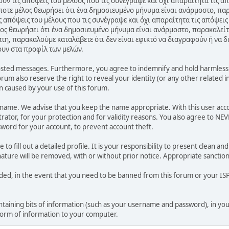
ν τις απόψεις του μέλους που τις συνέγραψε και όχι απαραίτητα τις α
ποτε μέλος θεωρήσει ότι ένα δημοσιευμένο μήνυμα είναι ανάρμοστο, παρ
 απόψεις του μέλους που τις συνέγραψε και όχι απαραίτητα τις απόψεις
ος θεωρήσει ότι ένα δημοσιευμένο μήνυμα είναι ανάρμοστο, παρακαλείτ
ατη, παρακαλούμε καταλάβετε ότι δεν είναι εφικτό να διαγραφούν ή να 
ουν στα προφίλ των μελών.
osted messages. Furthermore, you agree to indemnify and hold harmless t
forum also reserve the right to reveal your identity (or any other related i
on caused by your use of this forum.
ername. We advise that you keep the name appropriate. With this user acc
ator, for your protection and for validity reasons. You also agree to NE
rd for your account, to prevent account theft.
le to fill out a detailed profile. It is your responsibility to present clean
nature will be removed, with or without prior notice. Appropriate sanctio
rded, in the event that you need to be banned from this forum or your ISP 
 containing bits of information (such as your username and password), in y
 form of information to your computer.