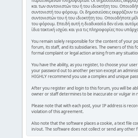
παρατιθέμενων πληροφοριών. Οι δημοσιεύσεις εκφράζου
και των συντονιστών του ή του ιδιοκτήτη του. Οποιοδή
συντονιστή του φόρουμ. Οι δημοσιεύσεις εκφράζουν τις
συντονιστών του ή του ιδιοκτήτη του. Οποιοδήποτε μέλ
του φόρουμ. Επειδή αυτή η διαδικασία δεν είναι αυτόμ
ίδια τακτική ισχύει και για τις πληροφορίες που υπάρχ
You remain solely responsible for the content of your p
forum, its staff, and its subsidiaries. The owners of this 
formal complaint or legal action arising from any situati
You have the ability, as you register, to choose your us
your password out to another person except an administr
HIGHLY recommend you use a complex and unique passwo
After you register and login to this forum, you will be ab
owner or staff determines to be inaccurate or vulgar in 
Please note that with each post, your IP address is reco
violation of this agreement.
Also note that the software places a cookie, a text file
in/out. The software does not collect or send any other