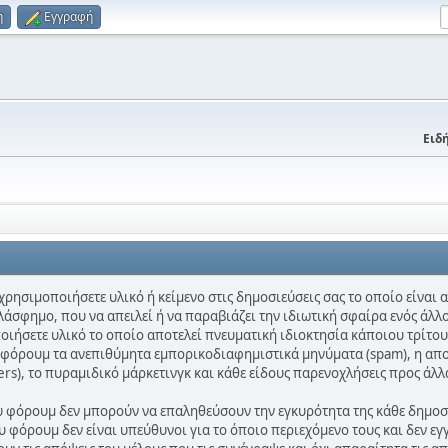
η
Εγγραφή
Ειδή
χρησιμοποιήσετε υλικό ή κείμενο στις δημοσιεύσεις σας το οποίο είναι
λάσφημο, που να απειλεί ή να παραβιάζει την ιδιωτική σφαίρα ενός άλλο
ποιήσετε υλικό το οποίο αποτελεί πνευματική ιδιοκτησία κάποιου τρίτου
ο φόρουμ τα ανεπιθύμητα εμπορικοδιαφημιστικά μηνύματα (spam), η απ
ters), το πυραμιδικό μάρκετινγκ και κάθε είδους παρενοχλήσεις προς άλλ
ου φόρουμ δεν μπορούν να επαληθεύσουν την εγκυρότητα της κάθε δημοσίε
 φόρουμ δεν είναι υπεύθυνοι για το όποιο περιεχόμενο τους και δεν εγ