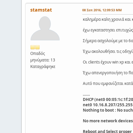
stamstat
08 Σεπ 2016, 12:09:53 ΜΜ
καλημέρα καλη χρονιά και
έχω εγκαταστησει επιτυχώς 
Σήμερα ασχολούμε με το 6ο
Έχω ακολουθήσει τις οδηγί
Οπαδός
μηνύματα: 13
Οι clients έχουν win xp και
Καταγράφηκε
Έχω απενεργοποιήση το flo
Αυτό που εμφανίζεται κατά τ
......
DHCP (net0 00:05:1c:1f:20:e
net0 10.16.8.207/255.255
Nothing to boot : No such 
No more network devices
Reboot and Select proper 