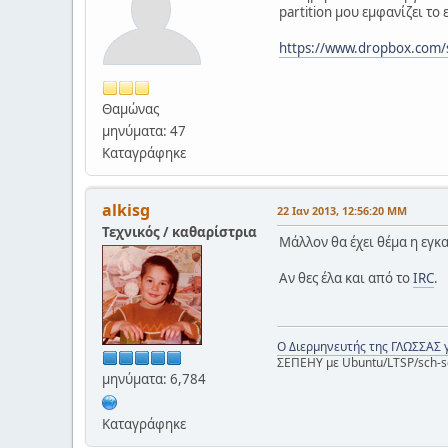
partition μου εμφανίζει το
https://www.dropbox.co
Θαμώνας
μηνύματα: 47
Καταγράφηκε
alkisg
22 Ιαν 2013, 12:56:20 ΜΜ
Τεχνικός / καθαρίστρια
Μάλλον θα έχει θέμα η εγκα
Αν θες έλα και από το
IRC
.
Ο Διερμηνευτής της ΓΛΩΣΣΑΣ 
ΣΕΠΕΗΥ με Ubuntu/LTSP/sch-s
μηνύματα: 6,784
Καταγράφηκε