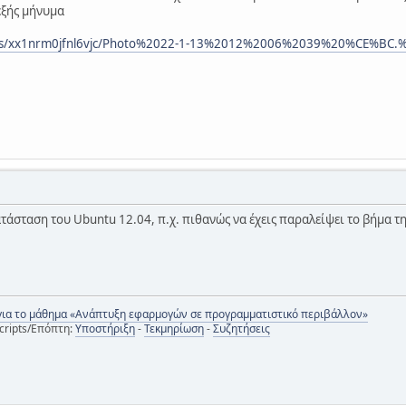
 εξής μήνυμα
m/s/xx1nrm0jfnl6vjc/Photo%2022-1-13%2012%2006%2039%20%CE%BC.%
τάσταση του Ubuntu 12.04, π.χ. πιθανώς να έχεις παραλείψει το βήμα τη
για το μάθημα «Ανάπτυξη εφαρμογών σε προγραμματιστικό περιβάλλον»
cripts/Επόπτη:
Υποστήριξη
-
Τεκμηρίωση
-
Συζητήσεις