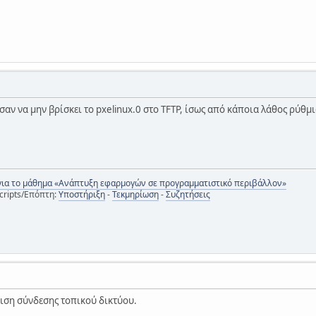
σαν να μην βρίσκει το pxelinux.0 στο TFTP, ίσως από κάποια λάθος ρύθμισ
για το μάθημα «Ανάπτυξη εφαρμογών σε προγραμματιστικό περιβάλλον»
cripts/Επόπτη:
Υποστήριξη
-
Τεκμηρίωση
-
Συζητήσεις
θμιση σύνδεσης τοπικού δικτύου.