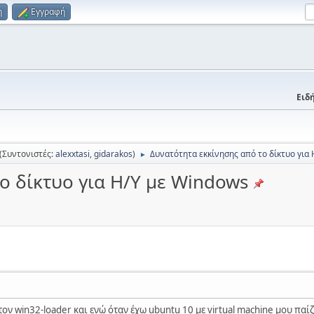
η
Εγγραφή
Ειδή
(Συντονιστές:
alexxtasi
,
gidarakos
)
Δυνατότητα εκκίνησης από το δίκτυο για
►
ο δίκτυο για Η/Υ με Windows
ον win32-loader και ενώ όταν έχω ubuntu 10 με virtual machine μου παίζ