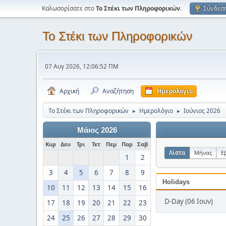
Καλωσορίσατε στο
Το Στέκι των Πληροφορικών
.
Σύνδεσ
Το Στέκι των Πληροφορικών
07 Αυγ 2026, 12:06:52 ΠΜ
Αρχική
Αναζήτηση
Ημερολόγιο
Το Στέκι των Πληροφορικών
Ημερολόγιο
Ιούνιος 2026
►
►
Μάιος 2026
Κυρ
Δευ
Τρι
Τετ
Πεμ
Παρ
Σαβ
Λίστα
Μήνας
Ε
1
2
3
4
5
6
7
8
9
Holidays
10
11
12
13
14
15
16
D-Day (06 Ιουν)
17
18
19
20
21
22
23
24
25
26
27
28
29
30