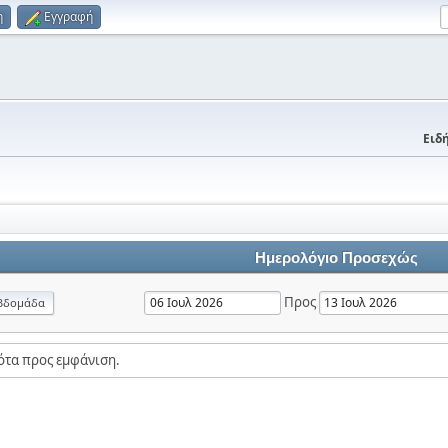
η
Εγγραφή
Ειδή
Ημερολόγιο Προσεχώς
Προς
βδομάδα
ότα προς εμφάνιση.