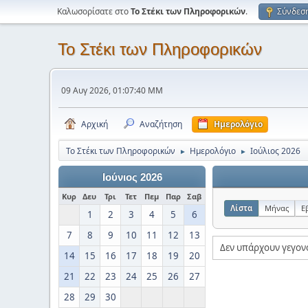
Καλωσορίσατε στο
Το Στέκι των Πληροφορικών
.
Σύνδεσ
Το Στέκι των Πληροφορικών
09 Αυγ 2026, 01:07:40 ΜΜ
Αρχική
Αναζήτηση
Ημερολόγιο
Το Στέκι των Πληροφορικών
Ημερολόγιο
Ιούλιος 2026
►
►
Ιούνιος 2026
Κυρ
Δευ
Τρι
Τετ
Πεμ
Παρ
Σαβ
Λίστα
Μήνας
Ε
1
2
3
4
5
6
7
8
9
10
11
12
13
Δεν υπάρχουν γεγον
14
15
16
17
18
19
20
21
22
23
24
25
26
27
28
29
30