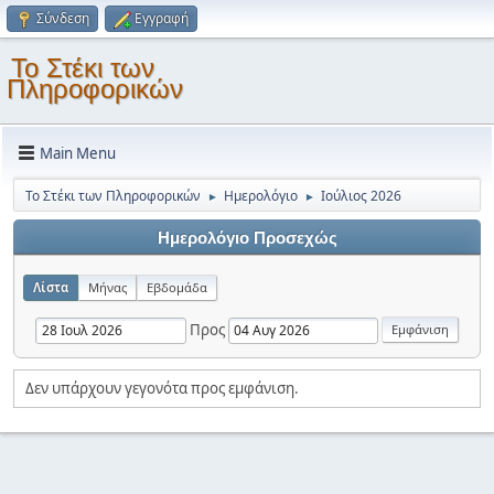
Σύνδεση
Εγγραφή
Το Στέκι των
Πληροφορικών
Main Menu
Το Στέκι των Πληροφορικών
Ημερολόγιο
Ιούλιος 2026
►
►
Ημερολόγιο Προσεχώς
Λίστα
Μήνας
Εβδομάδα
Προς
Δεν υπάρχουν γεγονότα προς εμφάνιση.