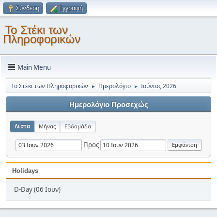
Σύνδεση
Εγγραφή
Το Στέκι των
Πληροφορικών
Main Menu
Το Στέκι των Πληροφορικών
Ημερολόγιο
Ιούνιος 2026
►
►
Ημερολόγιο Προσεχώς
Λίστα
Μήνας
Εβδομάδα
Προς
Holidays
D-Day (06 Ιουν)