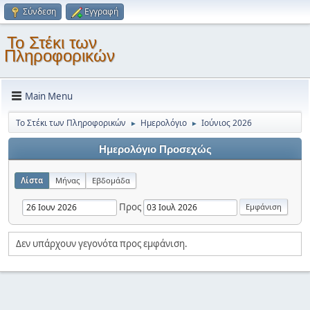
Σύνδεση
Εγγραφή
Το Στέκι των
Πληροφορικών
Main Menu
Το Στέκι των Πληροφορικών
Ημερολόγιο
Ιούνιος 2026
►
►
Ημερολόγιο Προσεχώς
Λίστα
Μήνας
Εβδομάδα
Προς
Δεν υπάρχουν γεγονότα προς εμφάνιση.