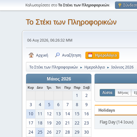
Καλωσορίσατε στο
Το Στέκι των Πληροφορικών
.
Σύνδεσ
Το Στέκι των Πληροφορικών
06 Αυγ 2026, 06:26:32 ΜΜ
Αρχική
Αναζήτηση
Ημερολόγιο
Το Στέκι των Πληροφορικών
Ημερολόγιο
Ιούνιος 2026
►
►
Μάιος 2026
Κυρ
Δευ
Τρι
Τετ
Πεμ
Παρ
Σαβ
Λίστα
Μήνας
Ε
1
2
3
4
5
6
7
8
9
Holidays
10
11
12
13
14
15
16
Flag Day (14 Ιουν)
17
18
19
20
21
22
23
24
25
26
27
28
29
30