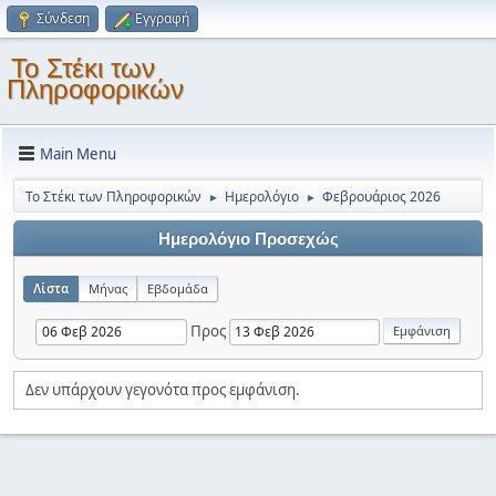
Σύνδεση
Εγγραφή
Το Στέκι των
Πληροφορικών
Main Menu
Το Στέκι των Πληροφορικών
Ημερολόγιο
Φεβρουάριος 2026
►
►
Ημερολόγιο Προσεχώς
Λίστα
Μήνας
Εβδομάδα
Προς
Δεν υπάρχουν γεγονότα προς εμφάνιση.