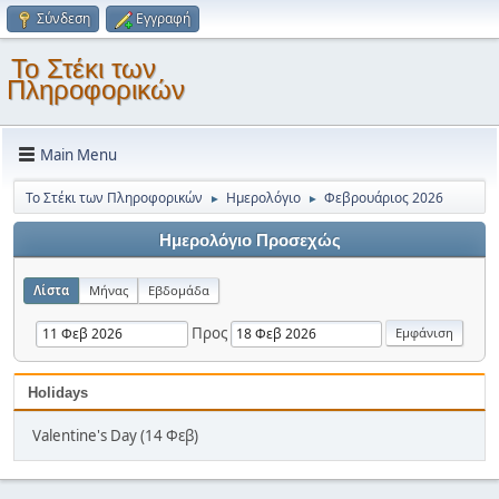
Σύνδεση
Εγγραφή
Το Στέκι των
Πληροφορικών
Main Menu
Το Στέκι των Πληροφορικών
Ημερολόγιο
Φεβρουάριος 2026
►
►
Ημερολόγιο Προσεχώς
Λίστα
Μήνας
Εβδομάδα
Προς
Holidays
Valentine's Day (14 Φεβ)