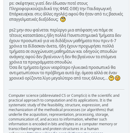
ps: σκέφτηκες γιατί δεν έδωσαν ποτέ στους
Πληροφορικούς(ειδικά της ΦΜΣ-ΣΘΕ) την Παιδαγωγική
Επάρκεια(και στις άλλες σχολές) αφού θα ήταν από τις βασικές
επαγγελματικές διεξόδους;
ps2:μην σου φαίνεται περίεργο μια απόφαση να πάμε σε
τέτοιες καταστάσεις,ήδη πολλά Πανεπιστημιακά Τμήματα δεν
έχουν προσωπικό για να διδάξουν μαθήματα που πριν 6-7
χρόνια τα δίδασκαν άνετα, ήδη έχουν προχωρήσει πολλά
τμήματα σε συγχώνευση μαθημάτων και οδηγούς σπουδών
ανάγκης αφού δεν βγαίνουν ή δεν θα βγαίνουν τα επόμενα
χρόνια τα προγράμματα σπουδών.
Όσα δε τμήματα έχουν νεαρότερο ηλικιακά προσωπικό θα
αντιμετωπίσουν το πρόβλημα αυτά όχι άμεσα αλλά σε έναν
χρονικό ορίζοντα λίγο μεγαλύτερο από τους άλλους...
Computer science (abbreviated CS or CompSci) is the scientific and
practical approach to computation and its applications. It is the
systematic study of the feasibility, structure, expression, and
mechanization of the methodical processes (or algorithms) that
underlie the acquisition, representation, processing, storage,
communication of, and access to information, whether such
information is encoded in bits and bytes in a computer memory or
transcribed engines and protein structures in a human