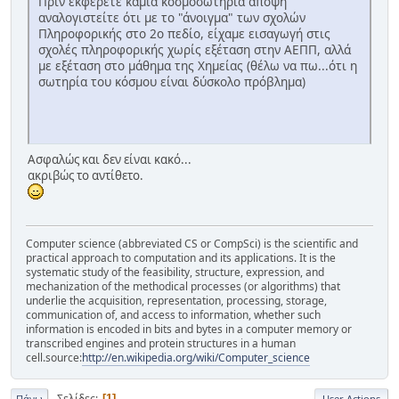
Πριν εκφέρετε καμιά κοσμοσωτήρια άποψη
αναλογιστείτε ότι με το "άνοιγμα" των σχολών
Πληροφορικής στο 2ο πεδίο, είχαμε εισαγωγή στις
σχολές πληροφορικής χωρίς εξέταση στην ΑΕΠΠ, αλλά
με εξέταση στο μάθημα της Χημείας (θέλω να πω...ότι η
σωτηρία του κόσμου είναι δύσκολο πρόβλημα)
Ασφαλώς και δεν είναι κακό...
ακριβώς το αντίθετο.
Computer science (abbreviated CS or CompSci) is the scientific and
practical approach to computation and its applications. It is the
systematic study of the feasibility, structure, expression, and
mechanization of the methodical processes (or algorithms) that
underlie the acquisition, representation, processing, storage,
communication of, and access to information, whether such
information is encoded in bits and bytes in a computer memory or
transcribed engines and protein structures in a human
cell.source:
http://en.wikipedia.org/wiki/Computer_science
Σελίδες
1
Πάνω
User Actions