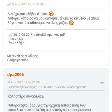
31 Αυγ 2017, 06:15:00 ΜΜ
Δεν έχω καταλάβει τίποτα.
Μπορεί κάποιος να μου εξηγήσει τί λέει το κείμενο με απλά
λόγια, γιατί αισθάνομαι εντελώς χαζός.
2017-08-29_PraktikoDS_eparkeia.pdf
390.78 KB
έγινε λήψη
Μερεντίτης Νικόλαος
Πληροφορικός
dpa2006
31 Αυγ 2017, 11:46:58 ΜΜ
#1
Τελευταία τροποποίηση
: 01 Σεπ 2017, 12:20:16 ΠΜ από dpa2006
Καλησπέρα συνάδελφε,
"Απαραίτητοι όροι για την αρχική εκπαίδευση των
εκπαιδευτικών σε σχέση με τις ανάγκες του σημερινού