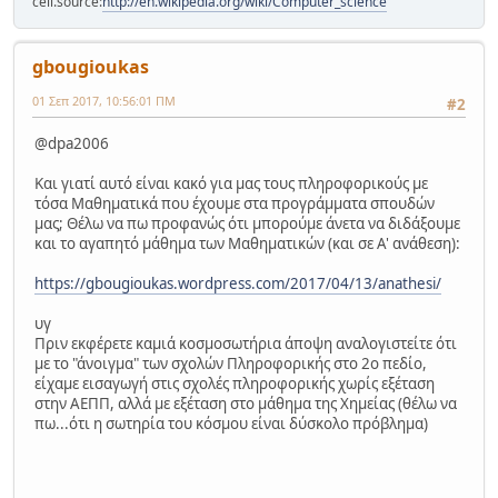
cell.source:
http://en.wikipedia.org/wiki/Computer_science
gbougioukas
01 Σεπ 2017, 10:56:01 ΠΜ
#2
@dpa2006
Και γιατί αυτό είναι κακό για μας τους πληροφορικούς με
τόσα Μαθηματικά που έχουμε στα προγράμματα σπουδών
μας; Θέλω να πω προφανώς ότι μπορούμε άνετα να διδάξουμε
και το αγαπητό μάθημα των Μαθηματικών (και σε Α' ανάθεση):
https://gbougioukas.wordpress.com/2017/04/13/anathesi/
υγ
Πριν εκφέρετε καμιά κοσμοσωτήρια άποψη αναλογιστείτε ότι
με το "άνοιγμα" των σχολών Πληροφορικής στο 2ο πεδίο,
είχαμε εισαγωγή στις σχολές πληροφορικής χωρίς εξέταση
στην ΑΕΠΠ, αλλά με εξέταση στο μάθημα της Χημείας (θέλω να
πω...ότι η σωτηρία του κόσμου είναι δύσκολο πρόβλημα)