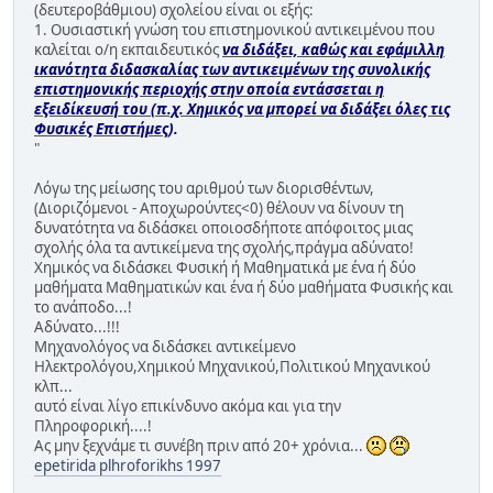
(δευτεροβάθμιου) σχολείου είναι οι εξής:
1. Ουσιαστική γνώση του επιστημονικού αντικειμένου που
καλείται ο/η εκπαιδευτικός
να διδάξει, καθώς και εφάμιλλη
ικανότητα διδασκαλίας των αντικειμένων της συνολικής
επιστημονικής περιοχής στην οποία εντάσσεται η
εξειδίκευσή του (π.χ. Χημικός να μπορεί να διδάξει όλες τις
Φυσικές Επιστήμες
).
"
Λόγω της μείωσης του αριθμού των διορισθέντων,
(Διοριζόμενοι - Αποχωρούντες<0) θέλουν να δίνουν τη
δυνατότητα να διδάσκει οποιοσδήποτε απόφοιτος μιας
σχολής όλα τα αντικείμενα της σχολής,πράγμα αδύνατο!
Χημικός να διδάσκει Φυσική ή Μαθηματικά με ένα ή δύο
μαθήματα Μαθηματικών και ένα ή δύο μαθήματα Φυσικής και
το ανάποδο...!
Αδύνατο...!!!
Μηχανολόγος να διδάσκει αντικείμενο
Ηλεκτρολόγου,Χημικού Μηχανικού,Πολιτικού Μηχανικού
κλπ...
αυτό είναι λίγο επικίνδυνο ακόμα και για την
Πληροφορική....!
Ας μην ξεχνάμε τι συνέβη πριν από 20+ χρόνια...
epetirida plhroforikhs 1997