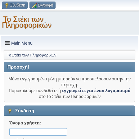
Σύνδεση
Εγγραφή
Το Στέκι των
Πληροφορικών
Main Menu
Το Στέκι των Πληροφορικών
Προσοχή!
Μόνο εγγεγραμμένα μέλη μπορούν να προσπελάσουν αυτήν την
περιοχή.
Παρακαλούμε συνδεθείτε ή
εγγραφείτε για έναν λογαριασμό
στο Το Στέκι των Πληροφορικών
Σύνδεση
Όνομα χρήστη: