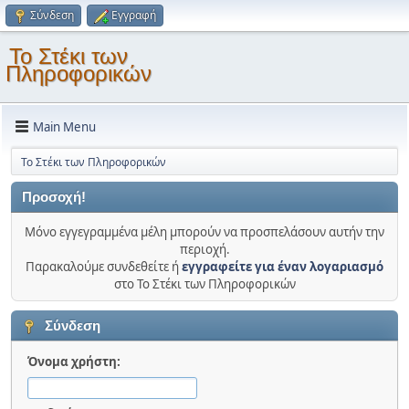
Σύνδεση
Εγγραφή
Το Στέκι των
Πληροφορικών
Main Menu
Το Στέκι των Πληροφορικών
Προσοχή!
Μόνο εγγεγραμμένα μέλη μπορούν να προσπελάσουν αυτήν την
περιοχή.
Παρακαλούμε συνδεθείτε ή
εγγραφείτε για έναν λογαριασμό
στο Το Στέκι των Πληροφορικών
Σύνδεση
Όνομα χρήστη: