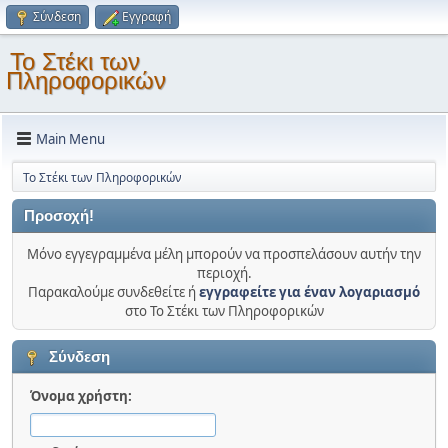
Σύνδεση
Εγγραφή
Το Στέκι των
Πληροφορικών
Main Menu
Το Στέκι των Πληροφορικών
Προσοχή!
Μόνο εγγεγραμμένα μέλη μπορούν να προσπελάσουν αυτήν την
περιοχή.
Παρακαλούμε συνδεθείτε ή
εγγραφείτε για έναν λογαριασμό
στο Το Στέκι των Πληροφορικών
Σύνδεση
Όνομα χρήστη: