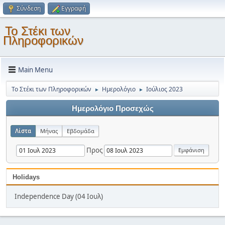
Σύνδεση
Εγγραφή
Το Στέκι των
Πληροφορικών
Main Menu
Το Στέκι των Πληροφορικών
Ημερολόγιο
Ιούλιος 2023
►
►
Ημερολόγιο Προσεχώς
Λίστα
Μήνας
Εβδομάδα
Προς
Holidays
Independence Day (04 Ιουλ)