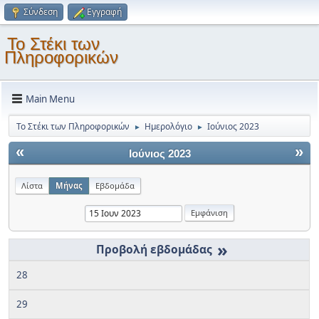
Σύνδεση
Εγγραφή
Το Στέκι των
Πληροφορικών
Main Menu
Το Στέκι των Πληροφορικών
Ημερολόγιο
Ιούνιος 2023
►
►
«
»
Ιούνιος 2023
Λίστα
Μήνας
Εβδομάδα
»
28
29