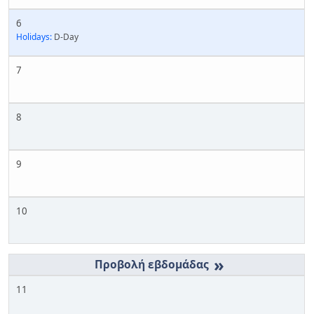
6
Holidays:
D-Day
7
8
9
10
»
11