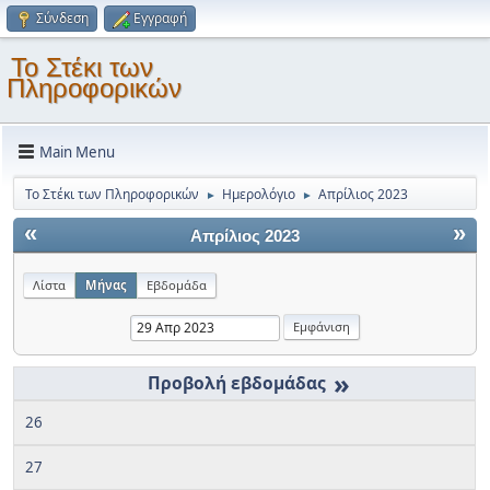
Σύνδεση
Εγγραφή
Το Στέκι των
Πληροφορικών
Main Menu
Το Στέκι των Πληροφορικών
Ημερολόγιο
Απρίλιος 2023
►
►
«
»
Απρίλιος 2023
Λίστα
Μήνας
Εβδομάδα
»
26
27