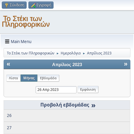
Σύνδεση
Εγγραφή
Το Στέκι των
Πληροφορικών
Main Menu
Το Στέκι των Πληροφορικών
Ημερολόγιο
Απρίλιος 2023
►
►
«
»
Απρίλιος 2023
Λίστα
Μήνας
Εβδομάδα
»
26
27