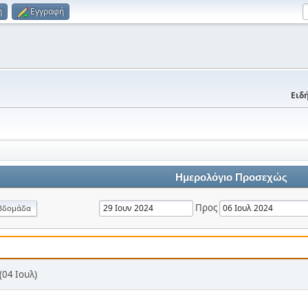
η
Εγγραφή
Ειδή
Ημερολόγιο Προσεχώς
Προς
βδομάδα
04 Ιουλ)