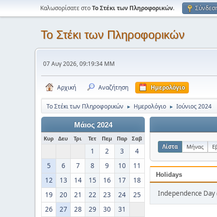
Καλωσορίσατε στο
Το Στέκι των Πληροφορικών
.
Σύνδεσ
Το Στέκι των Πληροφορικών
07 Αυγ 2026, 09:19:34 ΜΜ
Αρχική
Αναζήτηση
Ημερολόγιο
Το Στέκι των Πληροφορικών
Ημερολόγιο
Ιούνιος 2024
►
►
Μάιος 2024
Κυρ
Δευ
Τρι
Τετ
Πεμ
Παρ
Σαβ
Λίστα
Μήνας
Ε
1
2
3
4
5
6
7
8
9
10
11
Holidays
12
13
14
15
16
17
18
Independence Day (
19
20
21
22
23
24
25
26
27
28
29
30
31