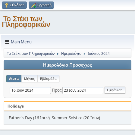
Σύνδεση
Εγγραφή
Το Στέκι των
Πληροφορικών
Main Menu
Το Στέκι των Πληροφορικών
Ημερολόγιο
Ιούνιος 2024
►
►
Ημερολόγιο Προσεχώς
Λίστα
Μήνας
Εβδομάδα
Προς
Holidays
Father's Day (16 Ιουν), Summer Solstice (20 Ιουν)