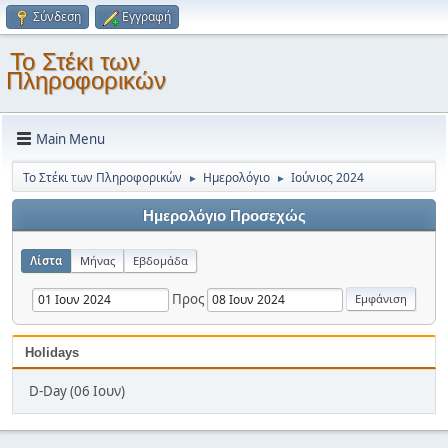
Σύνδεση
Εγγραφή
Το Στέκι των
Πληροφορικών
Main Menu
Το Στέκι των Πληροφορικών
Ημερολόγιο
Ιούνιος 2024
►
►
Ημερολόγιο Προσεχώς
Λίστα
Μήνας
Εβδομάδα
Προς
Holidays
D-Day (06 Ιουν)