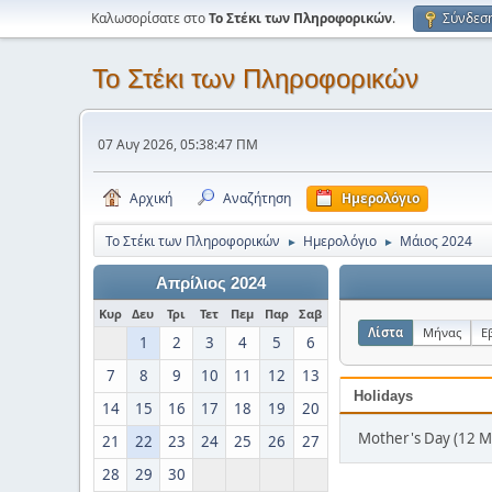
Καλωσορίσατε στο
Το Στέκι των Πληροφορικών
.
Σύνδεσ
Το Στέκι των Πληροφορικών
07 Αυγ 2026, 05:38:47 ΠΜ
Αρχική
Αναζήτηση
Ημερολόγιο
Το Στέκι των Πληροφορικών
Ημερολόγιο
Μάιος 2024
►
►
Απρίλιος 2024
Κυρ
Δευ
Τρι
Τετ
Πεμ
Παρ
Σαβ
Λίστα
Μήνας
Ε
1
2
3
4
5
6
7
8
9
10
11
12
13
Holidays
14
15
16
17
18
19
20
Mother's Day (12 Μ
21
22
23
24
25
26
27
28
29
30