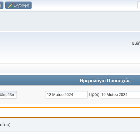
η
Εγγραφή
Ειδή
Ημερολόγιο Προσεχώς
Προς
βδομάδα
αΐου)