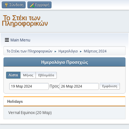
Σύνδεση
Εγγραφή
Το Στέκι των
Πληροφορικών
Main Menu
Το Στέκι των Πληροφορικών
Ημερολόγιο
Μάρτιος 2024
►
►
Ημερολόγιο Προσεχώς
Λίστα
Μήνας
Εβδομάδα
Προς
Holidays
Vernal Equinox (20 Μαρ)