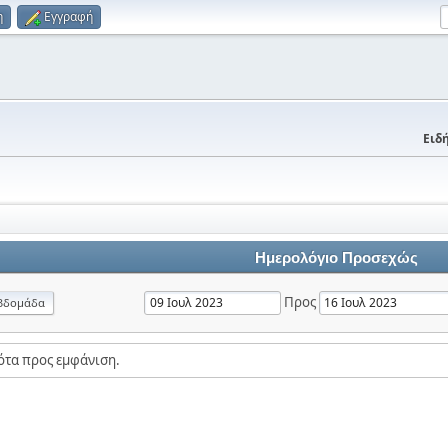
η
Εγγραφή
Ειδή
Ημερολόγιο Προσεχώς
Προς
βδομάδα
ότα προς εμφάνιση.