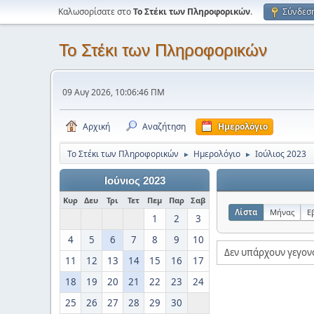
Καλωσορίσατε στο
Το Στέκι των Πληροφορικών
.
Σύνδεσ
Το Στέκι των Πληροφορικών
09 Αυγ 2026, 10:06:46 ΠΜ
Αρχική
Αναζήτηση
Ημερολόγιο
Το Στέκι των Πληροφορικών
Ημερολόγιο
Ιούλιος 2023
►
►
Ιούνιος 2023
Κυρ
Δευ
Τρι
Τετ
Πεμ
Παρ
Σαβ
Λίστα
Μήνας
Ε
1
2
3
4
5
6
7
8
9
10
Δεν υπάρχουν γεγον
11
12
13
14
15
16
17
18
19
20
21
22
23
24
25
26
27
28
29
30