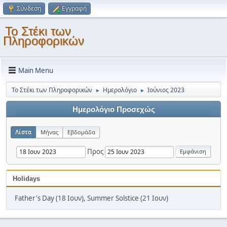
Σύνδεση
Εγγραφή
Το Στέκι των
Πληροφορικών
Main Menu
Το Στέκι των Πληροφορικών
Ημερολόγιο
Ιούνιος 2023
►
►
Ημερολόγιο Προσεχώς
Λίστα
Μήνας
Εβδομάδα
Προς
Holidays
Father's Day (18 Ιουν), Summer Solstice (21 Ιουν)