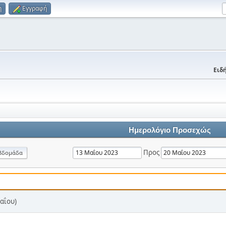
η
Εγγραφή
Ειδή
Ημερολόγιο Προσεχώς
Προς
βδομάδα
αΐου)