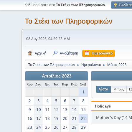
Καλωσορίσατε στο
Το Στέκι των Πληροφορικών
.
Σύνδεσ
Το Στέκι των Πληροφορικών
08 Αυγ 2026, 04:29:23 ΜΜ
Αρχική
Αναζήτηση
Ημερολόγιο
Το Στέκι των Πληροφορικών
Ημερολόγιο
Μάιος 2023
►
►
Απρίλιος 2023
Κυρ
Δευ
Τρι
Τετ
Πεμ
Παρ
Σαβ
Λίστα
Μήνας
Ε
1
2
3
4
5
6
7
8
Holidays
9
10
11
12
13
14
15
Mother's Day (14 Μ
16
17
18
19
20
21
22
23
24
25
26
27
28
29