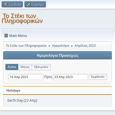
Σύνδεση
Εγγραφή
Το Στέκι των
Πληροφορικών
Main Menu
Το Στέκι των Πληροφορικών
Ημερολόγιο
Απρίλιος 2023
►
►
Ημερολόγιο Προσεχώς
Λίστα
Μήνας
Εβδομάδα
Προς
Holidays
Earth Day (22 Απρ)