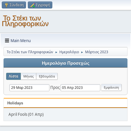
Σύνδεση
Εγγραφή
Το Στέκι των
Πληροφορικών
Main Menu
Το Στέκι των Πληροφορικών
Ημερολόγιο
Μάρτιος 2023
►
►
Ημερολόγιο Προσεχώς
Λίστα
Μήνας
Εβδομάδα
Προς
Holidays
April Fools (01 Απρ)