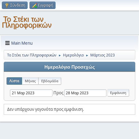
Σύνδεση
Εγγραφή
Το Στέκι των
Πληροφορικών
Main Menu
Το Στέκι των Πληροφορικών
Ημερολόγιο
Μάρτιος 2023
►
►
Ημερολόγιο Προσεχώς
Λίστα
Μήνας
Εβδομάδα
Προς
Δεν υπάρχουν γεγονότα προς εμφάνιση.