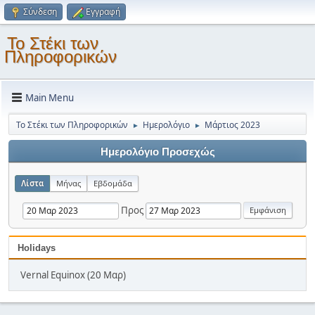
Σύνδεση
Εγγραφή
Το Στέκι των
Πληροφορικών
Main Menu
Το Στέκι των Πληροφορικών
Ημερολόγιο
Μάρτιος 2023
►
►
Ημερολόγιο Προσεχώς
Λίστα
Μήνας
Εβδομάδα
Προς
Holidays
Vernal Equinox (20 Μαρ)