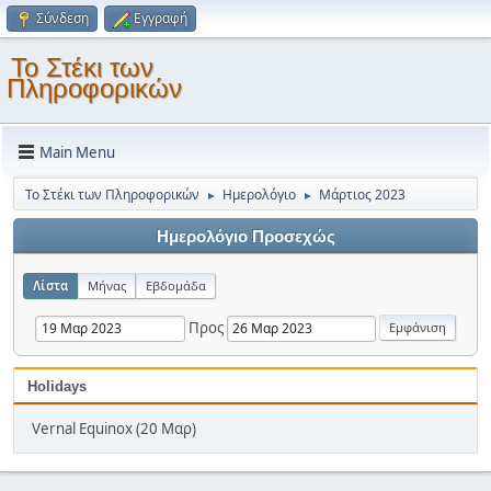
Σύνδεση
Εγγραφή
Το Στέκι των
Πληροφορικών
Main Menu
Το Στέκι των Πληροφορικών
Ημερολόγιο
Μάρτιος 2023
►
►
Ημερολόγιο Προσεχώς
Λίστα
Μήνας
Εβδομάδα
Προς
Holidays
Vernal Equinox (20 Μαρ)