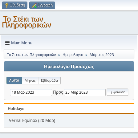
Σύνδεση
Εγγραφή
Το Στέκι των
Πληροφορικών
Main Menu
Το Στέκι των Πληροφορικών
Ημερολόγιο
Μάρτιος 2023
►
►
Ημερολόγιο Προσεχώς
Λίστα
Μήνας
Εβδομάδα
Προς
Holidays
Vernal Equinox (20 Μαρ)