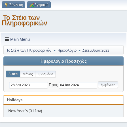
Σύνδεση
Εγγραφή
Το Στέκι των
Πληροφορικών
Main Menu
Το Στέκι των Πληροφορικών
Ημερολόγιο
Δεκέμβριος 2023
►
►
Ημερολόγιο Προσεχώς
Λίστα
Μήνας
Εβδομάδα
Προς
Holidays
New Year's (01 Ιαν)