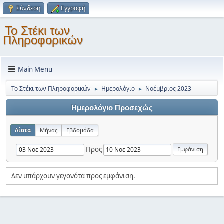
Σύνδεση
Εγγραφή
Το Στέκι των
Πληροφορικών
Main Menu
Το Στέκι των Πληροφορικών
Ημερολόγιο
Νοέμβριος 2023
►
►
Ημερολόγιο Προσεχώς
Λίστα
Μήνας
Εβδομάδα
Προς
Δεν υπάρχουν γεγονότα προς εμφάνιση.