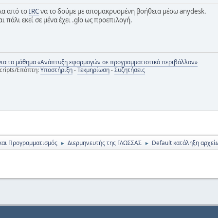
έλα από το
IRC
να το δούμε με απομακρυσμένη βοήθεια μέσω anydesk.
ι πάλι εκεί σε μένα έχει .glo ως προεπιλογή.
για το μάθημα «Ανάπτυξη εφαρμογών σε προγραμματιστικό περιβάλλον»
cripts/Επόπτη:
Υποστήριξη
-
Τεκμηρίωση
-
Συζητήσεις
και Προγραμματισμός
Διερμηνευτής της ΓΛΩΣΣΑΣ
Default κατάληξη αρχεί
►
►