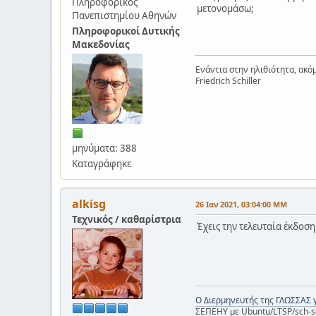
Πληροφορικός
μετονομάσω;
Πανεπιστημίου Αθηνών
Πληροφορικοί Δυτικής
Μακεδονίας
Ενάντια στην ηλιθιότητα, ακόμ
Friedrich Schiller
μηνύματα: 388
Καταγράφηκε
alkisg
26 Ιαν 2021, 03:04:00 ΜΜ
Τεχνικός / καθαρίστρια
Έχεις την τελευταία έκδοση
Ο Διερμηνευτής της ΓΛΩΣΣΑΣ 
ΣΕΠΕΗΥ με Ubuntu/LTSP/sch-s