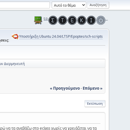
Υποστήριξη Ubuntu 24.04/LTSP/Epoptes/sch-scripts
σεις:
ων Διερμηνευτή
« Προηγούμενο
-
Επόμενο »
Εκτύπωση
ώ να τα ανεβάζω στο eclass χωρίς να χρειάζεται να τα