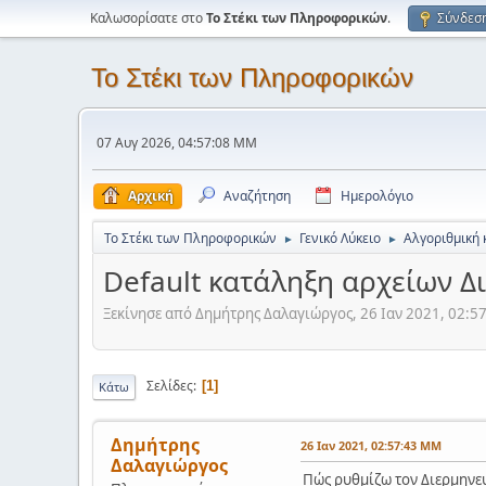
Καλωσορίσατε στο
Το Στέκι των Πληροφορικών
.
Σύνδεσ
Το Στέκι των Πληροφορικών
07 Αυγ 2026, 04:57:08 ΜΜ
Αρχική
Αναζήτηση
Ημερολόγιο
Το Στέκι των Πληροφορικών
Γενικό Λύκειο
Αλγοριθμική 
►
►
Default κατάληξη αρχείων Δ
Ξεκίνησε από Δημήτρης Δαλαγιώργος, 26 Ιαν 2021, 02:
Σελίδες
1
Κάτω
Δημήτρης
26 Ιαν 2021, 02:57:43 ΜΜ
Δαλαγιώργος
Πώς ρυθμίζω τον Διερμηνευτ