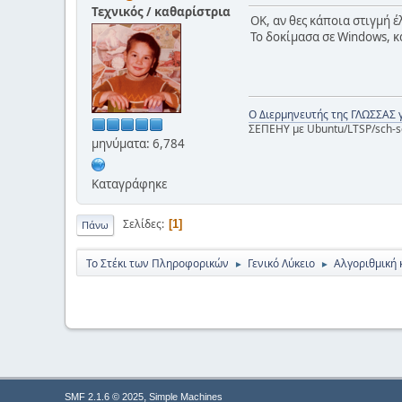
Τεχνικός / καθαρίστρια
ΟΚ, αν θες κάποια στιγμή 
Το δοκίμασα σε Windows, κα
Ο Διερμηνευτής της ΓΛΩΣΣΑΣ 
ΣΕΠΕΗΥ με Ubuntu/LTSP/sch-s
μηνύματα: 6,784
Καταγράφηκε
Σελίδες
1
Πάνω
Το Στέκι των Πληροφορικών
Γενικό Λύκειο
Αλγοριθμική 
►
►
,
SMF 2.1.6 © 2025
Simple Machines