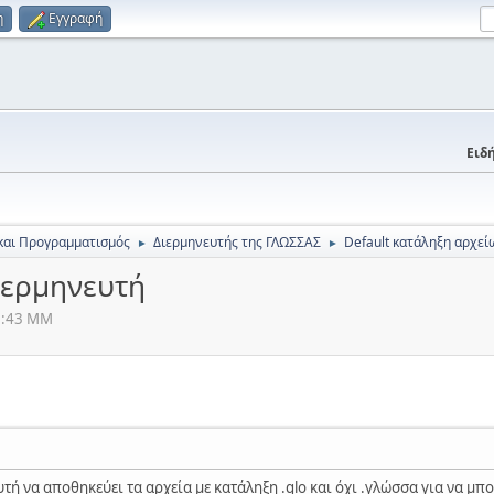
η
Εγγραφή
Ειδή
και Προγραμματισμός
Διερμηνευτής της ΓΛΩΣΣΑΣ
Default κατάληξη αρχεί
►
►
ιερμηνευτή
57:43 ΜΜ
ή να αποθηκεύει τα αρχεία με κατάληξη .glo και όχι .γλώσσα για να μπορ