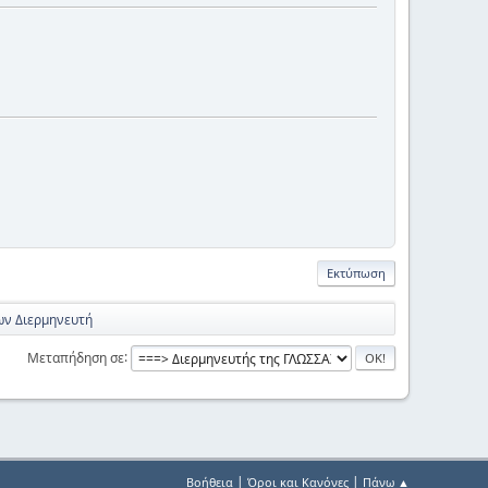
Εκτύπωση
ων Διερμηνευτή
Μεταπήδηση σε
|
|
Βοήθεια
Όροι και Κανόνες
Πάνω ▲