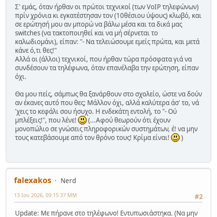
Σ' εμάς, όταν ήρθαν οι πρώτοι τεχνικοί (των VoIP τηλεφώνων)
πρίν χρόνια κι εγκατέστησαν τον (10θέσιου ύψους) κλωβό, και
σε ερώτησή μου αν μπορώ να βάλω μέσα και τα δικά μας
switches (να τακτοποιηθεί και να μή σέρνεται το
καλωδιομάνι), είπαν: "- Να τελειώσουμε εμείς πρώτα, και μετά
κάνε ό,τι θες!"
Αλλά οι (άλλοι) τεχνικοί, που ήρθαν τώρα πρόσφατα γιά να
συνδέσουν τα τηλέφωνα, όταν επανέλαβα την ερώτηση, είπαν
όχι.
Θα μου πείς, σάμπως θα ξανάρθουν στο σχολείο, ώστε να δούν
αν έκανες αυτό που θες; Μάλλον όχι, αλλά καλύτερα άσ' το, νά
'χεις το κεφάλι σου ήσυχο. Η ενδεκάτη εντολή, το "- Ού
μπλέξεις!", που λένε!
(...Αφού θεωρούν ότι έχουν
μονοπώλιο σε γνώσεις πληροφορικών συστημάτων, έ! να μην
τους κατεβάσουμε από τον θρόνο τους! Κρίμα είναι!
)
falexakos
Nerd
13 Ιαν 2026, 09:15:37 ΜΜ
#2
Update: Με πήρανε στο τηλέφωνο! Εντυπωσιάστηκα. (Να μην