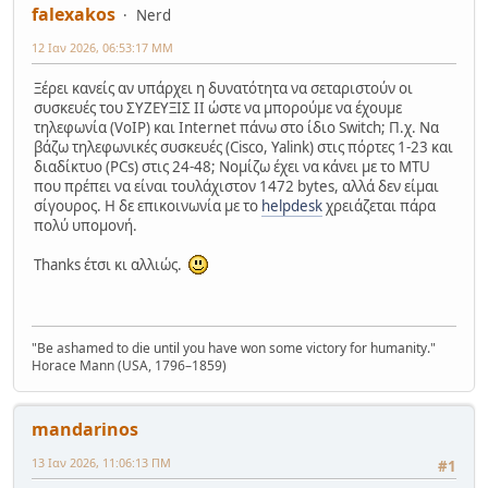
falexakos
Nerd
12 Ιαν 2026, 06:53:17 ΜΜ
Ξέρει κανείς αν υπάρχει η δυνατότητα να σεταριστούν οι
συσκευές του ΣΥΖΕΥΞΙΣ ΙΙ ώστε να μπορούμε να έχουμε
τηλεφωνία (VoIP) και Internet πάνω στο ίδιο Switch; Π.χ. Να
βάζω τηλεφωνικές συσκευές (Cisco, Yalink) στις πόρτες 1-23 και
διαδίκτυο (PCs) στις 24-48; Νομίζω έχει να κάνει με το MTU
που πρέπει να είναι τουλάχιστον 1472 bytes, αλλά δεν είμαι
σίγουρος. Η δε επικοινωνία με το
helpdesk
χρειάζεται πάρα
πολύ υπομονή.
Thanks έτσι κι αλλιώς.
"Be ashamed to die until you have won some victory for humanity."
Horace Mann (USA, 1796–1859)
mandarinos
13 Ιαν 2026, 11:06:13 ΠΜ
#1