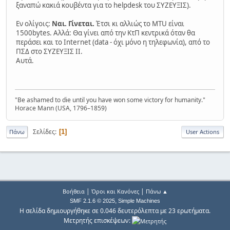
ξαναπώ κακιά κουβέντα για το helpdesk του ΣΥΖΕΥΞΙΣ).
Εν ολίγοις:
Ναι. Γίνεται.
Έτσι κι αλλιώς το MTU είναι
1500bytes. Αλλά: Θα γίνει από την ΚτΠ κεντρικά όταν θα
περάσει και το Internet (data - όχι μόνο η τηλεφωνία), από το
ΠΣΔ στο ΣΥΖΕΥΞΙΣ ΙΙ.
Αυτά.
"Be ashamed to die until you have won some victory for humanity."
Horace Mann (USA, 1796–1859)
Σελίδες
1
Πάνω
User Actions
|
|
Βοήθεια
Όροι και Κανόνες
Πάνω ▲
,
SMF 2.1.6 © 2025
Simple Machines
Η σελίδα δημιουργήθηκε σε 0.046 δευτερόλεπτα με 23 ερωτήματα.
Μετρητής επισκέψεων: