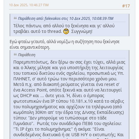
10 Δεκ 2025, 10:46:27 ΠΜ
#17
Παράθεση από: falexakos στις 10 Δεκ 2025, 10:08:39 ΠΜ
Τέλος πάντων, από αλλού το ξεκίνησα και γι' αλλού
τραβάει αυτό το thread.
Συγγνώμη!
Εγώ φταίω γι'αυτό, αλλά νομίζω η συζήτηση που ξεκίνησε
είναι σημαντικότερη.
Παράθεση
Παρεμπιπτόντως, δεν ξέρω αν σας έχει τύχει, αλλά μιας
και ο Άλκης μίλησε και για υποστήριξη της λειτουργίας
του τοπικού δικτύου ενός σχολείου, προσωπικά ως Υπ.
ΠΛΗΝΕΤ, σ' αυτό τρώω τον περισσότερο χρόνο μου.
Μετά π.χ. από διακοπή ρεύματος γίνεται ένα reset σ'
ένα Access Point, οπότε ξεκινά και αυτό να λειτουργεί
ως DHCP και ... άντε γεια. Ή, δίνει ο έμπορας
φωτοτυπικών ένα IP τύπου 10.181.x.10 κατά το σέρβις
του πολυμηχανήματος και αρχίζουν τα τηλέφωνα (από
κωμόπολη 30Km απ' την έδρα της Δ/νσης Εκπαίδευσης)
τύπου: "Δεν μπορούμε να τυπώσουμε στο τάδε
Γυμνάσιο". Ρωτάς τον συνάδελφο ΠΕ86 του σχολείου:
"Τι IP έχει το πολυμηχάνημα;" ή ακόμα: "Είναι
συνδεδεμένος δικτυακά ή σε USB Η/Υ ο εκτυπωτής; Και