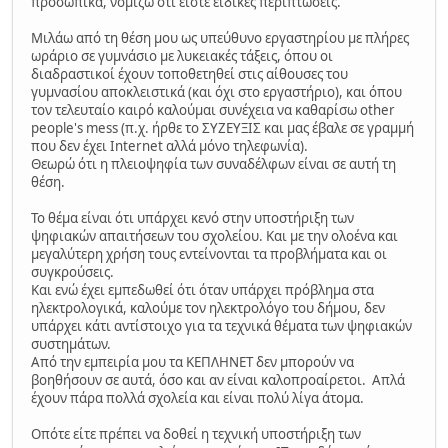
προσωπικά, νομίζω ότι είστε ειδικές περιπτώσεις.
Μιλάω από τη θέση μου ως υπεύθυνο εργαστηρίου με πλήρες
ωράριο σε γυμνάσιο με λυκειακές τάξεις, όπου οι
διαδραστικοί έχουν τοποθετηθεί στις αίθουσες του
γυμνασίου αποκλειστικά (και όχι στο εργαστήριο), και όπου
τον τελευταίο καιρό καλούμαι συνέχεια να καθαρίσω other
people's mess (π.χ. ήρθε το ΣΥΖΕΥΞΙΣ και μας έβαλε σε γραμμή
που δεν έχει Internet αλλά μόνο τηλεφωνία).
Θεωρώ ότι η πλειοψηφία των συναδέλφων είναι σε αυτή τη
θέση.
Το θέμα είναι ότι υπάρχει κενό στην υποστήριξη των
ψηφιακών απαιτήσεων του σχολείου. Και με την ολοένα και
μεγαλύτερη χρήση τους εντείνονται τα προβλήματα και οι
συγκρούσεις.
Και ενώ έχει εμπεδωθεί ότι όταν υπάρχει πρόβλημα στα
ηλεκτρολογικά, καλούμε τον ηλεκτρολόγο του δήμου, δεν
υπάρχει κάτι αντίστοιχο για τα τεχνικά θέματα των ψηφιακών
συστημάτων.
Από την εμπειρία μου τα ΚΕΠΛΗΝΕΤ δεν μπορούν να
βοηθήσουν σε αυτά, όσο και αν είναι καλοπροαίρετοι. Απλά
έχουν πάρα πολλά σχολεία και είναι πολύ λίγα άτομα.
Οπότε είτε πρέπει να δοθεί η τεχνική υποστήριξη των