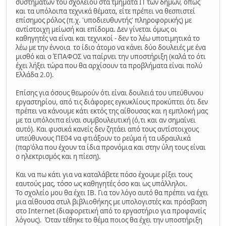
συστημάτων του σχολείου στα τμήματα IT των δήμων, όπως
και τα υπόλοιπα τεχνικά θέματα, είτε πρέπει να θεσπιστεί
επίσημος ρόλος (π.χ. 'υποδιευθυντής' πληροφορικής) με
αντίστοιχη μείωσή και επίδομα. Δεν γίνεται όμως οι
καθηγητές να είναι και τεχνικοί - δεν το λέω υποτιμητικά το
λέω με την έννοια το ίδιο άτομο να κάνει δύο δουλειές με ένα
μισθό και ο ΈΠΑΦΟΣ να παίρνει την υποστήριξη (καλά το ότι
έχει λήξει τώρα που θα αρχίσουν τα προβλήματα είναι πολύ
Ελλάδα 2.0).
Επίσης για όσους θεωρούν ότι είναι δουλειά του υπεύθυνου
εργαστηρίου, από τις διάφορες εγκυκλίους προκύπτει ότι δεν
πρέπει να κάνουμε κάτι εκτός της αίθουσας και η εμπλοκή μας
με τα υπόλοιπα είναι συμβουλευτική (ό,τι και αν σημαίνει
αυτό). Και φυσικά κανείς δεν ζητάει από τους αντίστοιχους
υπεύθυνους ΠΕ04 να φτιάξουν το ρεύμα ή τα υδραυλικά
(παρ'όλα που έχουν τα ίδια προνόμια και στην ύλη τους είναι
ο ηλεκτρισμός και η πίεση).
Και να πω κάτι για να καταλάβετε πόσο έχουμε ρίξει τους
εαυτούς μας, τόσο ως καθηγητές όσο και ως υπάλληλοι.
Το σχολείο μου θα έχει IB. Για τον λόγο αυτό θα πρέπει να έχει
μια αίθουσα στυλ βιβλιοθήκης με υπολογιστές και πρόσβαση
στο Internet (διαφορετική από το εργαστήριο για προφανείς
λόγους). Όταν τέθηκε το θέμα ποιος θα έχει την υποστήριξη