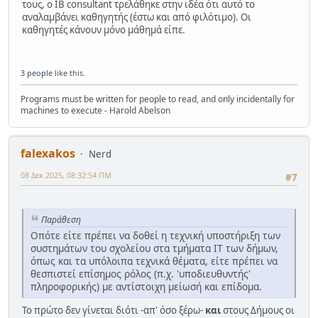
τους, ο IΒ consultant τρελάθηκε στην ιδέα ότι αυτό το
αναλαμβάνει καθηγητής (έστω και από φιλότιμο). Οι
καθηγητές κάνουν μόνο μάθημά είπε.
3 people
like this.
Programs must be written for people to read, and only incidentally for
machines to execute - Harold Abelson
falexakos
Nerd
08 Δεκ 2025, 08:32:54 ΠΜ
#7
Παράθεση
Οπότε είτε πρέπει να δοθεί η τεχνική υποστήριξη των
συστημάτων του σχολείου στα τμήματα IT των δήμων,
όπως και τα υπόλοιπα τεχνικά θέματα, είτε πρέπει να
θεσπιστεί επίσημος ρόλος (π.χ. 'υποδιευθυντής'
πληροφορικής) με αντίστοιχη μείωσή και επίδομα.
Το πρώτο δεν γίνεται διότι -απ' όσο ξέρω-
και
στους Δήμους οι