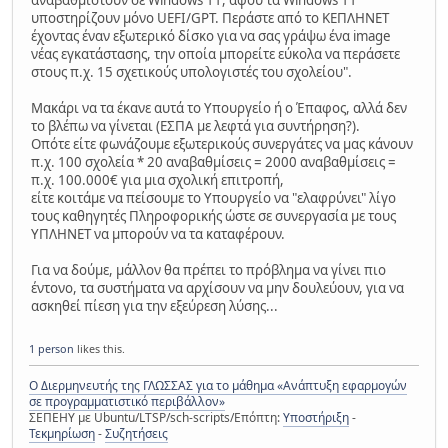
υποστηρίζουν μόνο UEFI/GPT. Περάστε από το ΚΕΠΛΗΝΕΤ
έχοντας έναν εξωτερικό δίσκο για να σας γράψω ένα image
νέας εγκατάστασης, την οποία μπορείτε εύκολα να περάσετε
στους π.χ. 15 σχετικούς υπολογιστές του σχολείου".
Μακάρι να τα έκανε αυτά το Υπουργείο ή ο Έπαφος, αλλά δεν
το βλέπω να γίνεται (ΕΣΠΑ με λεφτά για συντήρηση?).
Οπότε είτε φωνάζουμε εξωτερικούς συνεργάτες να μας κάνουν
π.χ. 100 σχολεία * 20 αναβαθμίσεις = 2000 αναβαθμίσεις =
π.χ. 100.000€ για μια σχολική επιτροπή,
είτε κοιτάμε να πείσουμε το Υπουργείο να "ελαφρύνει" λίγο
τους καθηγητές Πληροφορικής ώστε σε συνεργασία με τους
ΥΠΛΗΝΕΤ να μπορούν να τα καταφέρουν.
Για να δούμε, μάλλον θα πρέπει το πρόβλημα να γίνει πιο
έντονο, τα συστήματα να αρχίσουν να μην δουλεύουν, για να
ασκηθεί πίεση για την εξεύρεση λύσης...
1 person
likes this.
Ο Διερμηνευτής της ΓΛΩΣΣΑΣ για το μάθημα «Ανάπτυξη εφαρμογών
σε προγραμματιστικό περιβάλλον»
ΣΕΠΕΗΥ με Ubuntu/LTSP/sch-scripts/Επόπτη:
Υποστήριξη
-
Τεκμηρίωση
-
Συζητήσεις