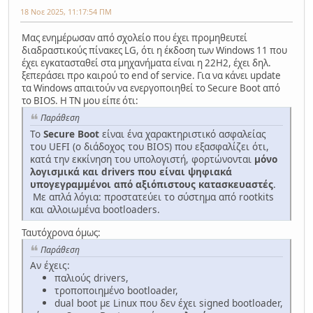
18 Νοε 2025, 11:17:54 ΠΜ
Μας ενημέρωσαν από σχολείο που έχει προμηθευτεί
διαδραστικούς πίνακες LG, ότι η έκδοση των Windows 11 που
έχει εγκατασταθεί στα μηχανήματα είναι η 22Η2, έχει δηλ.
ξεπεράσει προ καιρού το end of service. Για να κάνει update
τα Windows απαιτούν να ενεργοποιηθεί το Secure Boot από
το BIOS. Η ΤΝ μου είπε ότι:
Παράθεση
Το
Secure Boot
είναι ένα χαρακτηριστικό ασφαλείας
του UEFI (ο διάδοχος του BIOS) που εξασφαλίζει ότι,
κατά την εκκίνηση του υπολογιστή, φορτώνονται
μόνο
λογισμικά και drivers που είναι ψηφιακά
υπογεγραμμένοι από αξιόπιστους κατασκευαστές
.
Με απλά λόγια: προστατεύει το σύστημα από rootkits
και αλλοιωμένα bootloaders.
Ταυτόχρονα όμως:
Παράθεση
Αν έχεις:
παλιούς drivers,
τροποποιημένο bootloader,
dual boot με Linux που δεν έχει signed bootloader,