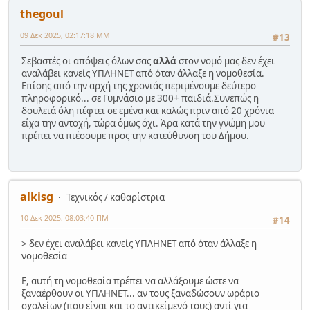
thegoul
09 Δεκ 2025, 02:17:18 ΜΜ
#13
Σεβαστές οι απόψεις όλων σας
αλλά
στον νομό μας δεν έχει
αναλάβει κανείς ΥΠΛΗΝΕΤ από όταν άλλαξε η νομοθεσία.
Επίσης από την αρχή της χρονιάς περιμένουμε δεύτερο
πληροφορικό... σε Γυμνάσιο με 300+ παιδιά.Συνεπώς η
δουλειά όλη πέφτει σε εμένα και καλώς πριν από 20 χρόνια
είχα την αντοχή, τώρα όμως όχι. Άρα κατά την γνώμη μου
πρέπει να πιέσουμε προς την κατεύθυνση του Δήμου.
alkisg
Τεχνικός / καθαρίστρια
10 Δεκ 2025, 08:03:40 ΠΜ
#14
> δεν έχει αναλάβει κανείς ΥΠΛΗΝΕΤ από όταν άλλαξε η
νομοθεσία
Ε, αυτή τη νομοθεσία πρέπει να αλλάξουμε ώστε να
ξαναέρθουν οι ΥΠΛΗΝΕΤ... αν τους ξαναδώσουν ωράριο
σχολείων (που είναι και το αντικείμενό τους) αντί για