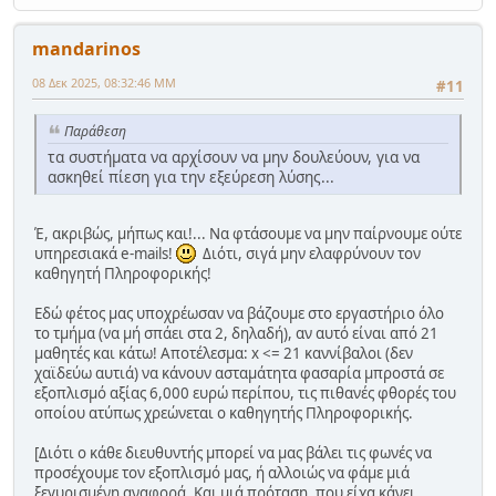
mandarinos
08 Δεκ 2025, 08:32:46 ΜΜ
#11
Παράθεση
τα συστήματα να αρχίσουν να μην δουλεύουν, για να
ασκηθεί πίεση για την εξεύρεση λύσης...
Έ, ακριβώς, μήπως και!... Να φτάσουμε να μην παίρνουμε ούτε
υπηρεσιακά e-mails!
Διότι, σιγά μην ελαφρύνουν τον
καθηγητή Πληροφορικής!
Εδώ φέτος μας υποχρέωσαν να βάζουμε στο εργαστήριο όλο
το τμήμα (να μή σπάει στα 2, δηλαδή), αν αυτό είναι από 21
μαθητές και κάτω! Αποτέλεσμα: x <= 21 καννίβαλοι (δεν
χαϊδεύω αυτιά) να κάνουν ασταμάτητα φασαρία μπροστά σε
εξοπλισμό αξίας 6,000 ευρώ περίπου, τις πιθανές φθορές του
οποίου ατύπως χρεώνεται ο καθηγητής Πληροφορικής.
[Διότι ο κάθε διευθυντής μπορεί να μας βάλει τις φωνές να
προσέχουμε τον εξοπλισμό μας, ή αλλοιώς να φάμε μιά
ξεγυρισμένη αναφορά. Και μιά πρόταση, που είχα κάνει