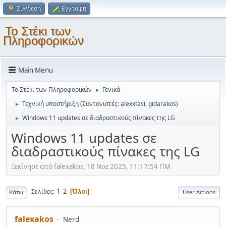
Σύνδεση
Εγγραφή
Το Στέκι των
Πληροφορικών
Main Menu
Το Στέκι των Πληροφορικών
Γενικά
►
Τεχνική υποστήριξη
(Συντονιστές:
alexxtasi
,
gidarakos
)
►
Windows 11 updates σε διαδραστικούς πίνακες της LG
►
Windows 11 updates σε
διαδραστικούς πίνακες της LG
Ξεκίνησε από falexakos, 18 Νοε 2025, 11:17:54 ΠΜ
1
2
Σελίδες
Όλοι
Κάτω
User Actions
falexakos
Nerd