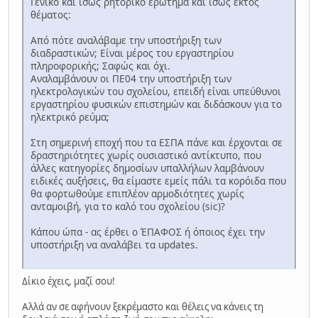
Γενικό και ίσως ρητορικό ερώτημα και ίσως εκτός
θέματος:
Από πότε αναλάβαμε την υποστήριξη των
διαδραστικών; Είναι μέρος του εργαστηρίου
πληροφορικής; Σαφώς και όχι.
Αναλαμβάνουν οι ΠΕ04 την υποστήριξη των
ηλεκτρολογικών του σχολείου, επειδή είναι υπεύθυνοι
εργαστηρίου φυσικών επιστημών και διδάσκουν για το
ηλεκτρικό ρεύμα;
Στη σημερινή εποχή που τα ΕΣΠΑ πάνε και έρχονται σε
δραστηριότητες χωρίς ουσιαστικό αντίκτυπο, που
άλλες κατηγορίες δημοσίων υπαλλήλων λαμβάνουν
ειδικές αυξήσεις, θα είμαστε εμείς πάλι τα κορόιδα που
θα φορτωθούμε επιπλέον αρμοδιότητες χωρίς
ανταμοιβή, για το καλό του σχολείου (sic)?
Κάπου ώπα - ας έρθει ο ΈΠΑΦΟΣ ή όποιος έχει την
υποστήριξη να αναλάβει τα updates.
Δίκιο έχεις, μαζί σου!
Αλλά αν σε αφήνουν ξεκρέμαστο και θέλεις να κάνεις τη