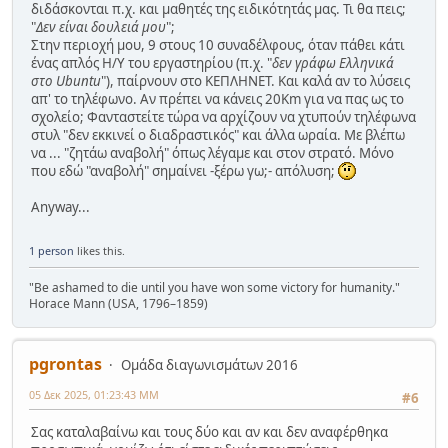
διδάσκονται π.χ. και μαθητές της ειδικότητάς μας. Τι θα πεις;
"
Δεν είναι δουλειά μου
";
Στην περιοχή μου, 9 στους 10 συναδέλφους, όταν πάθει κάτι
ένας απλός Η/Υ του εργαστηρίου (π.χ. "
δεν γράφω Ελληνικά
στο Ubuntu
"), παίρνουν στο ΚΕΠΛΗΝΕΤ. Και καλά αν το λύσεις
απ' το τηλέφωνο. Αν πρέπει να κάνεις 20Km για να πας ως το
σχολείο; Φανταστείτε τώρα να αρχίζουν να χτυπούν τηλέφωνα
στυλ "δεν εκκινεί ο διαδραστικός" και άλλα ωραία. Με βλέπω
να ... "ζητάω αναβολή" όπως λέγαμε και στον στρατό. Μόνο
που εδώ "αναβολή" σημαίνει -ξέρω γω;- απόλυση;
Anyway...
1 person
likes this.
"Be ashamed to die until you have won some victory for humanity."
Horace Mann (USA, 1796–1859)
pgrontas
Ομάδα διαγωνισμάτων 2016
05 Δεκ 2025, 01:23:43 ΜΜ
#6
Σας καταλαβαίνω και τους δύο και αν και δεν αναφέρθηκα