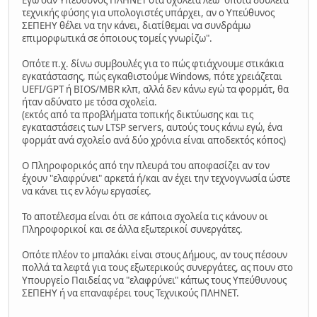
Εγώ σαν Υπεύθυνος ΠΛΗΝΕΤ στα σχολεία λέω "όποια δουλειά
τεχνικής φύσης για υπολογιστές υπάρχει, αν ο Υπεύθυνος
ΣΕΠΕΗΥ θέλει να την κάνει, διατίθεμαι να συνδράμω
επιμορφωτικά σε όποιους τομείς γνωρίζω".
Οπότε π.χ. δίνω συμβουλές για το πώς φτιάχνουμε στικάκια
εγκατάστασης, πώς εγκαθιστούμε Windows, πότε χρειάζεται
UEFI/GPT ή BIOS/MBR κλπ, αλλά δεν κάνω εγώ τα φορμάτ, θα
ήταν αδύνατο με τόσα σχολεία.
(εκτός από τα προβλήματα τοπικής δικτύωσης και τις
εγκαταστάσεις των LTSP servers, αυτούς τους κάνω εγώ, ένα
φορμάτ ανά σχολείο ανά δύο χρόνια είναι αποδεκτός κόπος)
Ο Πληροφορικός από την πλευρά του αποφασίζει αν τον
έχουν "ελαφρύνει" αρκετά ή/και αν έχει την τεχνογνωσία ώστε
να κάνει τις εν λόγω εργασίες.
Το αποτέλεσμα είναι ότι σε κάποια σχολεία τις κάνουν οι
Πληροφορικοί και σε άλλα εξωτερικοί συνεργάτες.
Οπότε πλέον το μπαλάκι είναι στους Δήμους, αν τους πέσουν
πολλά τα λεφτά για τους εξωτερικούς συνεργάτες, ας πουν στο
Υπουργείο Παιδείας να "ελαφρύνει" κάπως τους Υπεύθυνους
ΣΕΠΕΗΥ ή να επαναφέρει τους Τεχνικούς ΠΛΗΝΕΤ.