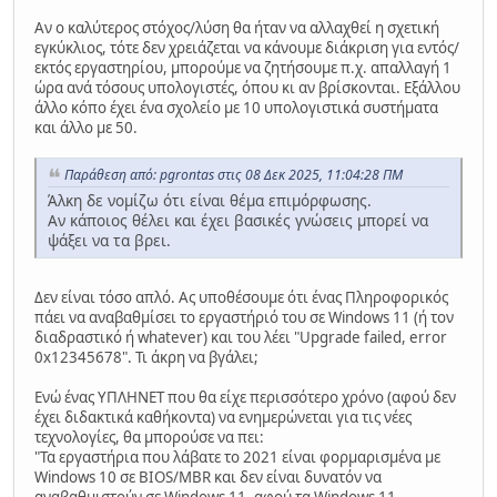
Αν ο καλύτερος στόχος/λύση θα ήταν να αλλαχθεί η σχετική
εγκύκλιος, τότε δεν χρειάζεται να κάνουμε διάκριση για εντός/
εκτός εργαστηρίου, μπορούμε να ζητήσουμε π.χ. απαλλαγή 1
ώρα ανά τόσους υπολογιστές, όπου κι αν βρίσκονται. Εξάλλου
άλλο κόπο έχει ένα σχολείο με 10 υπολογιστικά συστήματα
και άλλο με 50.
Παράθεση από: pgrontas στις 08 Δεκ 2025, 11:04:28 ΠΜ
Άλκη δε νομίζω ότι είναι θέμα επιμόρφωσης.
Αν κάποιος θέλει και έχει βασικές γνώσεις μπορεί να
ψάξει να τα βρει.
Δεν είναι τόσο απλό. Ας υποθέσουμε ότι ένας Πληροφορικός
πάει να αναβαθμίσει το εργαστήριό του σε Windows 11 (ή τον
διαδραστικό ή whatever) και του λέει "Upgrade failed, error
0x12345678". Τι άκρη να βγάλει;
Ενώ ένας ΥΠΛΗΝΕΤ που θα είχε περισσότερο χρόνο (αφού δεν
έχει διδακτικά καθήκοντα) να ενημερώνεται για τις νέες
τεχνολογίες, θα μπορούσε να πει:
"Τα εργαστήρια που λάβατε το 2021 είναι φορμαρισμένα με
Windows 10 σε BIOS/MBR και δεν είναι δυνατόν να
αναβαθμιστούν σε Windows 11, αφού τα Windows 11