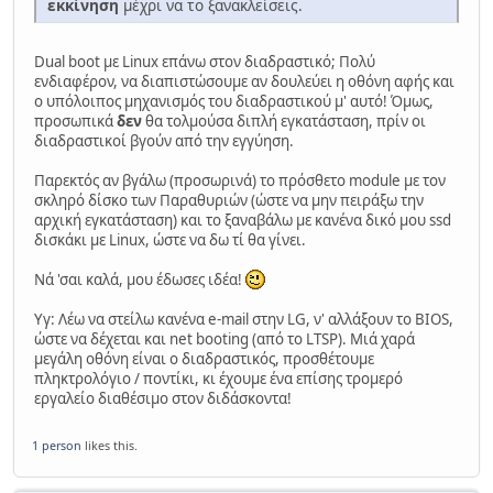
εκκίνηση
μέχρι να το ξανακλείσεις.
Dual boot με Linux επάνω στον διαδραστικό; Πολύ
ενδιαφέρον, να διαπιστώσουμε αν δουλεύει η οθόνη αφής και
ο υπόλοιπος μηχανισμός του διαδραστικού μ' αυτό! Όμως,
προσωπικά
δεν
θα τολμούσα διπλή εγκατάσταση, πρίν οι
διαδραστικοί βγούν από την εγγύηση.
Παρεκτός αν βγάλω (προσωρινά) το πρόσθετο module με τον
σκληρό δίσκο των Παραθυριών (ώστε να μην πειράξω την
αρχική εγκατάσταση) και το ξαναβάλω με κανένα δικό μου ssd
δισκάκι με Linux, ώστε να δω τί θα γίνει.
Νά 'σαι καλά, μου έδωσες ιδέα!
Υγ: Λέω να στείλω κανένα e-mail στην LG, ν' αλλάξουν το BIOS,
ώστε να δέχεται και net booting (από το LTSP). Μιά χαρά
μεγάλη οθόνη είναι ο διαδραστικός, προσθέτουμε
πληκτρολόγιο / ποντίκι, κι έχουμε ένα επίσης τρομερό
εργαλείο διαθέσιμο στον διδάσκοντα!
1 person
likes this.