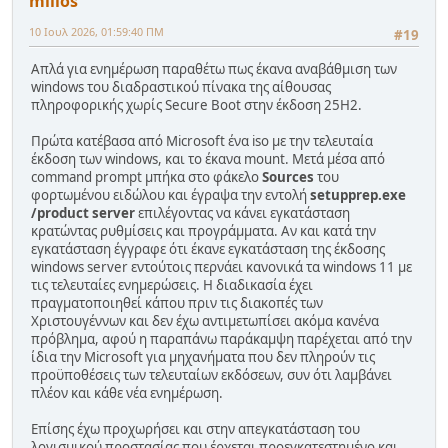
milios
10 Ιουλ 2026, 01:59:40 ΠΜ
#19
Απλά για ενημέρωση παραθέτω πως έκανα αναβάθμιση των
windows του διαδραστικού πίνακα της αίθουσας
πληροφορικής χωρίς Secure Boot στην έκδοση 25H2.
Πρώτα κατέβασα από Microsoft ένα iso με την τελευταία
έκδοση των windows, και το έκανα mount. Μετά μέσα από
command prompt μπήκα στο φάκελο
Sources
του
φορτωμένου ειδώλου και έγραψα την εντολή
setupprep.exe
/product server
επιλέγοντας να κάνει εγκατάσταση
κρατώντας ρυθμίσεις και προγράμματα. Αν και κατά την
εγκατάσταση έγγραφε ότι έκανε εγκατάσταση της έκδοσης
windows server εντούτοις περνάει κανονικά τα windows 11 με
τις τελευταίες ενημερώσεις. Η διαδικασία έχει
πραγματοποιηθεί κάπου πριν τις διακοπές των
Χριστουγέννων και δεν έχω αντιμετωπίσει ακόμα κανένα
πρόβλημα, αφού η παραπάνω παράκαμψη παρέχεται από την
ίδια την Microsoft για μηχανήματα που δεν πληρούν τις
προϋποθέσεις των τελευταίων εκδόσεων, συν ότι λαμβάνει
πλέον και κάθε νέα ενημέρωση.
Επίσης έχω προχωρήσει και στην απεγκατάσταση του
λογισμικού προστασίας που έρχεται προεγκατεστημένο και