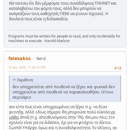
Να τονίσω ότι δεν μέμφομαι τους συναδέλφους ΠΛΗΝΕΤ και
καταλαβαίνω τον φόρτο τους, αλλά δεν μπορούν να
αναγκάζουν τους καθηγητές ΠΕ86 να γίνουν τεχνικοί. Η
δουλειά τους είναι η διδασκαλία.
Programs must be written for people to read, and only incidentally for
machines to execute - Harold Abelson
falexakos
Nerd
10 Δεκ 2025, 11:30:14 ΠΜ
#18
Παράθεση
δεν υποχρεούται από πουθενά να ξέρει και φυσικά δεν
υποχρεούται από πουθενά να παρακολουθήσει τέτοιο
σεμινάριο
Δεν είπα πως είναι υποχρεωμένος να ξέρει π.χ. να δίνει
ipconfig
, αλλά -ιδίως σήμερα- θα μπορούσε πολύ εύκολα
να
μάθει
άπαξ (π.χ. απευθυνόμενος στην ΤΝ). Θα μου πεις:
Στο
σχολείο είναι για να διδάσκει, όχι για να φτιάχνει το δίκτυο
.
Σωστά! Υπάρχει όμως και η συναδελφικότητα. Εν ολίγοις, αν