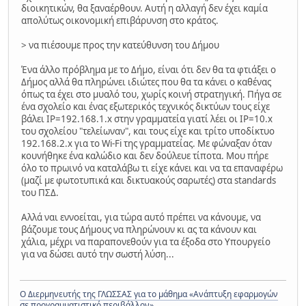
διοικητικών, θα ξαναέρθουν. Αυτή η αλλαγή δεν έχει καμία
απολύτως οικονομική επιβάρυνση στο κράτος.
> να πιέσουμε προς την κατεύθυνση του Δήμου
Ένα άλλο πρόβλημα με το Δήμο, είναι ότι δεν θα τα φτιάξει ο
Δήμος αλλά θα πληρώνει ιδιώτες που θα τα κάνει ο καθένας
όπως τα έχει στο μυαλό του, χωρίς κοινή στρατηγική. Πήγα σε
ένα σχολείο και ένας εξωτερικός τεχνικός δικτύων τους είχε
βάλει IP=192.168.1.x στην γραμματεία γιατί λέει οι IP=10.x
του σχολείου "τελείωναν", και τους είχε και τρίτο υποδίκτυο
192.168.2.x για το Wi-Fi της γραμματείας. Με φώναξαν όταν
κουνήθηκε ένα καλώδιο και δεν δούλευε τίποτα. Μου πήρε
όλο το πρωινό να καταλάβω τι είχε κάνει και να τα επαναφέρω
(μαζί με φωτοτυπικά και δικτυακούς σαρωτές) στα standards
του ΠΣΔ.
Αλλά ναι εννοείται, για τώρα αυτό πρέπει να κάνουμε, να
βάζουμε τους Δήμους να πληρώνουν κι ας τα κάνουν και
χάλια, μέχρι να παραπονεθούν για τα έξοδα στο Υπουργείο
για να δώσει αυτό την σωστή λύση...
Ο Διερμηνευτής της ΓΛΩΣΣΑΣ για το μάθημα «Ανάπτυξη εφαρμογών
σε προγραμματιστικό περιβάλλον»