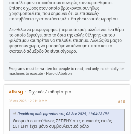
αποτέλεσμα να προκύπτουν συνεχώς καινούρια θέματα.
Επίσης ο χώρος στον οποίο βρίσκονται συνήθως
χρησιμοποιείται, που σημαίνει ότι οι επισκευές-
παρεμβάσειςιεγκαταστάσεις κλπ. θα γίνουν εκτός ωραρίου.
Δεν θέλω να μακρυγορήσω (περισσότερο), αλλά είναι ένα θέμα
το οποίο ξεφεύγει από τα όρια της καλής θέλησης και του
φιλότιμου και πρέπει να επιλυθεί επισημα. Αλλιώς θα μας το
φορέσουν χωρίς να μπορούμε να κάνουμε τίποτα και το
σκοτεινό αδιέξοδο θα είναι σίγουρο.
Programs must be written for people to read, and only incidentally for
machines to execute - Harold Abelson
alkisg
Τεχνικός / καθαρίστρια
08 Δεκ 2025, 12:21:10 ΜΜ
#10
Παράθεση από: pgrontas στις 08 Δεκ 2025, 11:04:28 ΠΜ
Θεσμικά ο υπεύθυνος ΣΕΠΕΗΥ στις συσκευές εκτός
ΣΕΠΕΗΥ έχει μόνο συμβουλευτικό ρόλο