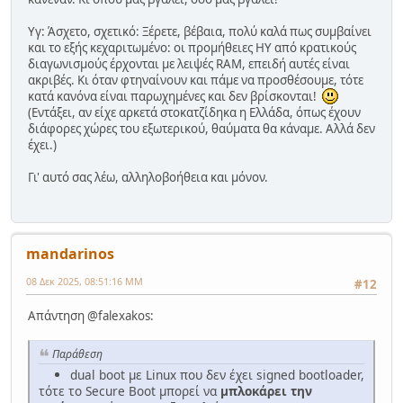
Υγ: Άσχετο, σχετικό: Ξέρετε, βέβαια, πολύ καλά πως συμβαίνει
και το εξής κεχαριτωμένο: οι προμήθειες ΗΥ από κρατικούς
διαγωνισμούς έρχονται με λειψές RAM, επειδή αυτές είναι
ακριβές. Κι όταν φτηναίνουν και πάμε να προσθέσουμε, τότε
κατά κανόνα είναι παρωχημένες και δεν βρίσκονται!
(Εντάξει, αν είχε αρκετά στοκατζίδηκα η Ελλάδα, όπως έχουν
διάφορες χώρες του εξωτερικού, θαύματα θα κάναμε. Αλλά δεν
έχει.)
Γι' αυτό σας λέω, αλληλοβοήθεια και μόνον.
mandarinos
08 Δεκ 2025, 08:51:16 ΜΜ
#12
Απάντηση @falexakos:
Παράθεση
dual boot με Linux που δεν έχει signed bootloader,
τότε το Secure Boot μπορεί να
μπλοκάρει την