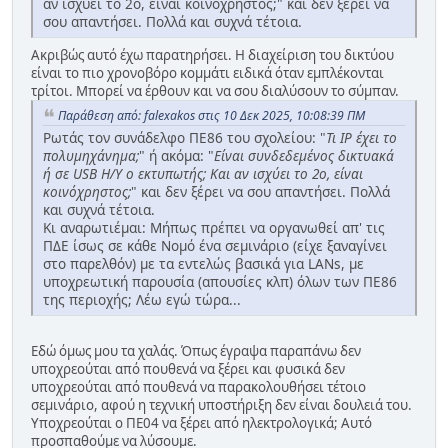
αν ισχύει το 2ο, είναι κοινόχρηστος;" και δεν ξέρει να
σου απαντήσει. Πολλά και συχνά τέτοια.
Ακριβώς αυτό έχω παρατηρήσει. Η διαχείριση του δικτύου
είναι το πιο χρονοβόρο κομμάτι ειδικά όταν εμπλέκονται
τρίτοι. Μπορεί να έρθουν και να σου διαλύσουν το σύμπαν.
Παράθεση από: falexakos στις 10 Δεκ 2025, 10:08:39 ΠΜ
Ρωτάς τον συνάδελφο ΠΕ86 του σχολείου: "
Τι IP έχει το
πολυμηχάνημα;
" ή ακόμα: "
Είναι συνδεδεμένος δικτυακά
ή σε USB Η/Υ ο εκτυπωτής; Και αν ισχύει το 2ο, είναι
κοινόχρηστος;
" και δεν ξέρει να σου απαντήσει. Πολλά
και συχνά τέτοια.
Κι αναρωτιέμαι: Μήπως πρέπει να οργανωθεί απ' τις
ΠΔΕ ίσως σε κάθε Νομό ένα σεμινάριο (είχε ξαναγίνει
στο παρελθόν) με τα εντελώς βασικά για LANs, με
υποχρεωτική παρουσία (απουσίες κλπ) όλων των ΠΕ86
της περιοχής; Λέω εγώ τώρα...
Εδώ όμως μου τα χαλάς. Όπως έγραψα παραπάνω δεν
υποχρεούται από πουθενά να ξέρει και φυσικά δεν
υποχρεούται από πουθενά να παρακολουθήσει τέτοιο
σεμινάριο, αφού η τεχνική υποστήριξη δεν είναι δουλειά του.
Υποχρεούται ο ΠΕ04 να ξέρει από ηλεκτρολογικά; Αυτό
προσπαθούμε να λύσουμε.