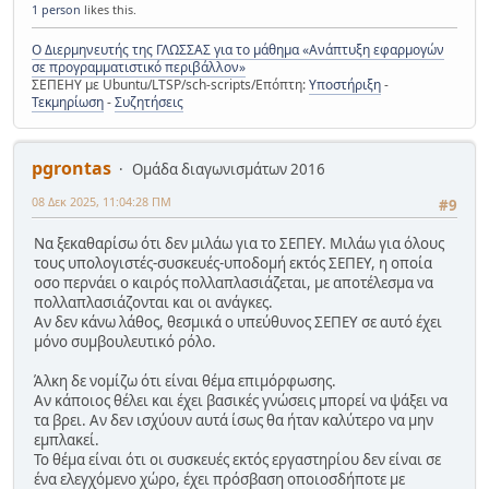
1 person
likes this.
Ο Διερμηνευτής της ΓΛΩΣΣΑΣ για το μάθημα «Ανάπτυξη εφαρμογών
σε προγραμματιστικό περιβάλλον»
ΣΕΠΕΗΥ με Ubuntu/LTSP/sch-scripts/Επόπτη:
Υποστήριξη
-
Τεκμηρίωση
-
Συζητήσεις
pgrontas
Ομάδα διαγωνισμάτων 2016
08 Δεκ 2025, 11:04:28 ΠΜ
#9
Να ξεκαθαρίσω ότι δεν μιλάω για το ΣΕΠΕΥ. Μιλάω για όλους
τους υπολογιστές-συσκευές-υποδομή εκτός ΣΕΠΕΥ, η οποία
οσο περνάει ο καιρός πολλαπλασιάζεται, με αποτέλεσμα να
πολλαπλασιάζονται και οι ανάγκες.
Αν δεν κάνω λάθος, θεσμικά ο υπεύθυνος ΣΕΠΕΥ σε αυτό έχει
μόνο συμβουλευτικό ρόλο.
Άλκη δε νομίζω ότι είναι θέμα επιμόρφωσης.
Αν κάποιος θέλει και έχει βασικές γνώσεις μπορεί να ψάξει να
τα βρει. Αν δεν ισχύουν αυτά ίσως θα ήταν καλύτερο να μην
εμπλακεί.
Το θέμα είναι ότι οι συσκευές εκτός εργαστηρίου δεν είναι σε
ένα ελεγχόμενο χώρο, έχει πρόσβαση οποιοσδήποτε με