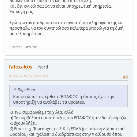
δουλειά σου ή απλά τη ζωή σου πιο εύκολη;
Και δεν εννοώ σαφώς να είναι υποχρεωτική υπηρεσία.
Επιλογή μας.
Εγώ έχω τον διαδραστικό στο εργαστήριο πληροφορικής και
προσπαθώ να τον συντηρώ όσο καλύτερα μπορώ για τη δική
μου εξυπηρέτηση.
1 person
likes this.
falexakos
Nerd
05 Δεκ 2025, 12:56:56 ΜΜ
#5
Παράθεση
Κάπου ώπα - ας έρθει ο ΈΠΑΦΟΣ ή όποιος έχει την
υποστήριξη να αναλάβει τα updates.
Κι εγώ
συμφωνώ με τα χίλια
, αλλά:
α) Τα συμβόλαια υποστήριξης του ΕΠΑΦΟΥ ήταν διετή νομίζω
κι έχουν λήξει.
β) Είσαι π.χ. Τομεάρχης σε Ε.Κ. ή ΕΠΑΛ (με μείωση διδακτικού
ωραρίου) και "χαλάει" ο διαδραστικός στην Χ αίθουσα όπου