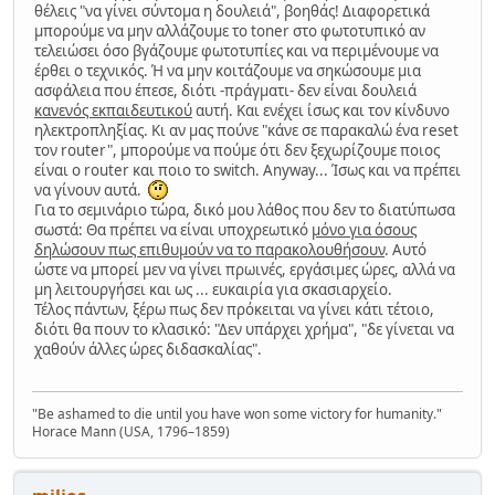
θέλεις "να γίνει σύντομα η δουλειά", βοηθάς! Διαφορετικά
μπορούμε να μην αλλάζουμε το toner στο φωτοτυπικό αν
τελειώσει όσο βγάζουμε φωτοτυπίες και να περιμένουμε να
έρθει ο τεχνικός. Ή να μην κοιτάζουμε να σηκώσουμε μια
ασφάλεια που έπεσε, διότι -πράγματι- δεν είναι δουλειά
κανενός εκπαιδευτικού
αυτή. Και ενέχει ίσως και τον κίνδυνο
ηλεκτροπληξίας. Κι αν μας πούνε "κάνε σε παρακαλώ ένα reset
τον router", μπορούμε να πούμε ότι δεν ξεχωρίζουμε ποιος
είναι ο router και ποιο το switch. Anyway... Ίσως και να πρέπει
να γίνουν αυτά.
Για το σεμινάριο τώρα, δικό μου λάθος που δεν το διατύπωσα
σωστά: Θα πρέπει να είναι υποχρεωτικό
μόνο για όσους
δηλώσουν πως επιθυμούν να το παρακολουθήσουν
. Αυτό
ώστε να μπορεί μεν να γίνει πρωινές, εργάσιμες ώρες, αλλά να
μη λειτουργήσει και ως ... ευκαιρία για σκασιαρχείο.
Τέλος πάντων, ξέρω πως δεν πρόκειται να γίνει κάτι τέτοιο,
διότι θα πουν το κλασικό: "Δεν υπάρχει χρήμα", "δε γίνεται να
χαθούν άλλες ώρες διδασκαλίας".
"Be ashamed to die until you have won some victory for humanity."
Horace Mann (USA, 1796–1859)