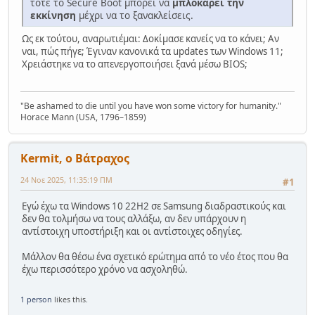
τότε το Secure Boot μπορεί να
μπλοκάρει την
εκκίνηση
μέχρι να το ξανακλείσεις.
Ως εκ τούτου, αναρωτιέμαι: Δοκίμασε κανείς να το κάνει; Αν
ναι, πώς πήγε; Έγιναν κανονικά τα updates των Windows 11;
Χρειάστηκε να το απενεργοποιήσει ξανά μέσω BIOS;
"Be ashamed to die until you have won some victory for humanity."
Horace Mann (USA, 1796–1859)
Kermit, ο Βάτραχος
24 Νοε 2025, 11:35:19 ΠΜ
#1
Εγώ έχω τα Windows 10 22H2 σε Samsung διαδραστικούς και
δεν θα τολμήσω να τους αλλάξω, αν δεν υπάρχουν η
αντίστοιχη υποστήριξη και οι αντίστοιχες οδηγίες.
Μάλλον θα θέσω ένα σχετικό ερώτημα από το νέο έτος που θα
έχω περισσότερο χρόνο να ασχοληθώ.
1 person
likes this.