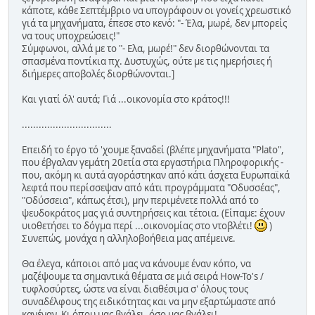
κάποτε, κάθε Σεπτέμβριο να υπογράφουν οι γονείς χρεωστικό
γιά τα μηχανήματα, έπεσε στο κενό: "- Έλα, μωρέ, δεν μπορείς
να τους υποχρεώσεις!"
Σύμφωνοι, αλλά με το "- Ελα, μωρέ!" δεν διορθώνονται τα
σπασμένα ποντίκια πχ. Δυστυχώς, ούτε με τις ημερήσιες ή
διήμερες αποβολές διορθώνονται.]
Και γιατί όλ' αυτά; Γιά ...οικονομία στο κράτος!!!
................................
Επειδή το έργο τό 'χουμε ξαναδεί (βλέπε μηχανήματα "Plato",
που έβγαλαν γεμάτη 20ετία στα εργαστήρια Πληροφορικής -
που, ακόμη κι αυτά αγοράστηκαν από κάτι άσχετα Ευρωπαϊκά
λεφτά που περίσσεψαν από κάτι προγράμματα "Οδυσσέας",
"Οδύσσεια", κάπως έτσι), μην περιμένετε πολλά από το
ψευδοκράτος μας γιά συντηρήσεις και τέτοια. (Είπαμε: έχουν
υιοθετήσει το δόγμα περί ...οικονομίας στο ντοβλέτι!
)
Συνεπώς, μονάχα η αλληλοβοήθεια μας απέμεινε.
Θα έλεγα, κάποιοι από μας να κάνουμε έναν κόπο, να
μαζέψουμε τα σημαντικά θέματα σε μιά σειρά How-To's /
τυφλοσύρτες, ώστε να είναι διαθέσιμα σ' όλους τους
συναδέλφους της ειδικότητας και να μην εξαρτώμαστε από
κανέναν. Κι όπου μας βγάλει, όσο μας βγάλει!