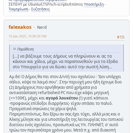
ΣΕΠΕΗΥ με Ubuntu/LTSP/sch-scripts/Επόπτη:
Υποστήριξη
-
Τεκμηρίωση
-
Συζητήσεις
falexakos
Nerd
10 Δεκ 2025, 10:08:39 ΠΜ
#15
Παράθεση
[...] να βάζουμε τους Δήμους να πληρώνουν κι ας τα
κάνουν και χάλια, μέχρι να παραπονεθούν για τα έξοδα
στο Υπουργείο για να δώσει αυτό την σωστή λύση...
Αμ δε! Ο Δήμος θα πει στον Δ/ντή του σχολείου : "Δεν υπάρχει
σάλιο, κόψε το λαιμό σου". Στην περιοχή μου ήδη έχουμε δυο
(2) Δημάρχους που αρνήθηκαν από χρήματα για
αντικατάσταση refurbished PC που είχε κάψει μητρική
(<=100€), μέχρι και
αγορά λουκέτου
(!) γιατί κάποιοι
-προφανώς επίδοξοι διαρρήκτες- είχαν σπάσει το παλιό.
Πραγματικά σηκώνεις τα χέρια ψηλά.
Παρεμπιπτόντως, δεν ξέρω αν σας έχει τύχει, αλλά μιας και ο
Άλκης μίλησε και για υποστήριξη της λειτουργίας του τοπικού
δικτύου ενός σχολείου, προσωπικά ως Υπ. ΠΛΗΝΕΤ, σ' αυτό
τρώω τον περισσότερο χρόνο μου. Μετά π.χ. από διακοπή