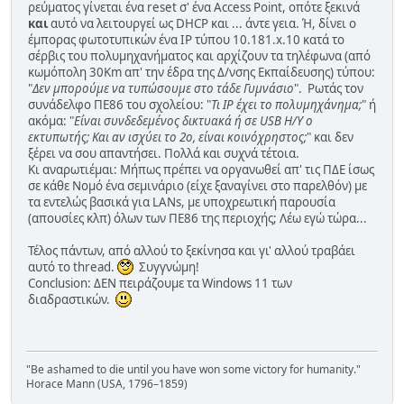
ρεύματος γίνεται ένα reset σ' ένα Access Point, οπότε ξεκινά
και
αυτό να λειτουργεί ως DHCP και ... άντε γεια. Ή, δίνει ο
έμπορας φωτοτυπικών ένα IP τύπου 10.181.x.10 κατά το
σέρβις του πολυμηχανήματος και αρχίζουν τα τηλέφωνα (από
κωμόπολη 30Km απ' την έδρα της Δ/νσης Εκπαίδευσης) τύπου:
"
Δεν μπορούμε να τυπώσουμε στο τάδε Γυμνάσιο
". Ρωτάς τον
συνάδελφο ΠΕ86 του σχολείου: "
Τι IP έχει το πολυμηχάνημα;
" ή
ακόμα: "
Είναι συνδεδεμένος δικτυακά ή σε USB Η/Υ ο
εκτυπωτής; Και αν ισχύει το 2ο, είναι κοινόχρηστος;
" και δεν
ξέρει να σου απαντήσει. Πολλά και συχνά τέτοια.
Κι αναρωτιέμαι: Μήπως πρέπει να οργανωθεί απ' τις ΠΔΕ ίσως
σε κάθε Νομό ένα σεμινάριο (είχε ξαναγίνει στο παρελθόν) με
τα εντελώς βασικά για LANs, με υποχρεωτική παρουσία
(απουσίες κλπ) όλων των ΠΕ86 της περιοχής; Λέω εγώ τώρα...
Τέλος πάντων, από αλλού το ξεκίνησα και γι' αλλού τραβάει
αυτό το thread.
Συγγνώμη!
Conclusion: ΔΕΝ πειράζουμε τα Windows 11 των
διαδραστικών.
"Be ashamed to die until you have won some victory for humanity."
Horace Mann (USA, 1796–1859)