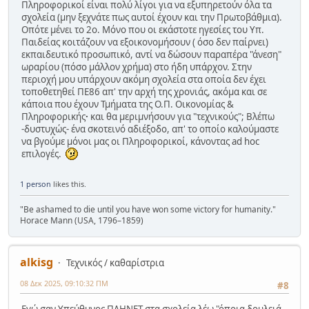
Πληροφορικοί είναι πολύ λίγοι για να εξυπηρετούν όλα τα
σχολεία (μην ξεχνάτε πως αυτοί έχουν και την Πρωτοβάθμια).
Οπότε μένει το 2ο. Μόνο που οι εκάστοτε ηγεσίες του Υπ.
Παιδείας κοιτάζουν να εξοικονομήσουν ( όσο δεν παίρνει)
εκπαιδευτικό προσωπικό, αντί να δώσουν παραπέρα "άνεση"
ωραρίου (πόσο μάλλον χρήμα) στο ήδη υπάρχον. Στην
περιοχή μου υπάρχουν ακόμη σχολεία στα οποία δεν έχει
τοποθετηθεί ΠΕ86 απ' την αρχή της χρονιάς, ακόμα και σε
κάποια που έχουν Τμήματα της Ο.Π. Οικονομίας &
Πληροφορικής
·
και θα μεριμνήσουν για "τεχνικούς"; Βλέπω
-δυστυχώς- ένα σκοτεινό αδιέξοδο, απ' το οποίο καλούμαστε
να βγούμε μόνοι μας οι Πληροφορικοί, κάνοντας ad hoc
επιλογές.
1 person
likes this.
"Be ashamed to die until you have won some victory for humanity."
Horace Mann (USA, 1796–1859)
alkisg
Τεχνικός / καθαρίστρια
08 Δεκ 2025, 09:10:32 ΠΜ
#8